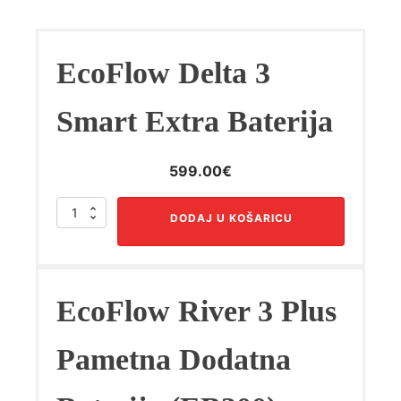
EcoFlow Delta 3
Smart Extra Baterija
599.00
€
EcoFlow
DODAJ U KOŠARICU
Delta
3
Smart
Extra
Baterija
EcoFlow River 3 Plus
količina
Pametna Dodatna