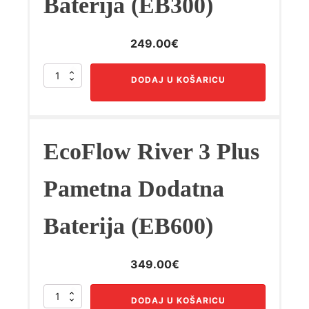
Baterija (EB300)
249.00
€
EcoFlow
DODAJ U KOŠARICU
River
3
Plus
Pametna
Dodatna
EcoFlow River 3 Plus
Baterija
(EB300)
količina
Pametna Dodatna
Baterija (EB600)
349.00
€
EcoFlow
DODAJ U KOŠARICU