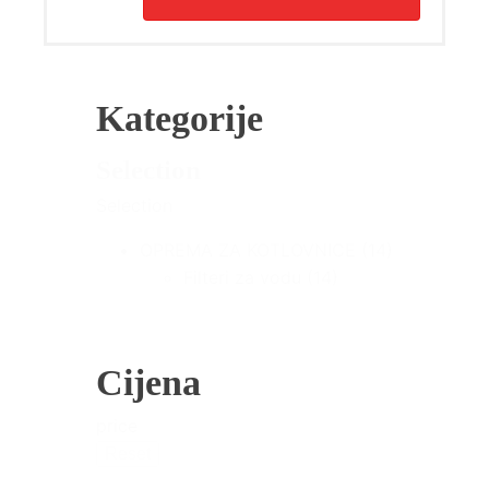
River
3
Plus
Pametna
Dodatna
Baterija
Kategorije
(EB600)
količina
Selection
Selection
OPREMA ZA KOTLOVNICE
(14)
Filteri za vodu
(14)
Cijena
price
Reset