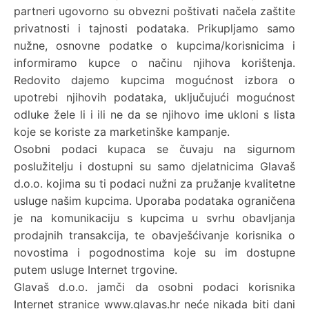
partneri ugovorno su obvezni poštivati načela zaštite
privatnosti i tajnosti podataka. Prikupljamo samo
nužne, osnovne podatke o kupcima/korisnicima i
informiramo kupce o načinu njihova korištenja.
Redovito dajemo kupcima mogućnost izbora o
upotrebi njihovih podataka, uključujući mogućnost
odluke žele li i ili ne da se njihovo ime ukloni s lista
koje se koriste za marketinške kampanje.
Osobni podaci kupaca se čuvaju na sigurnom
poslužitelju i dostupni su samo djelatnicima Glavaš
d.o.o. kojima su ti podaci nužni za pružanje kvalitetne
usluge našim kupcima. Uporaba podataka ograničena
je na komunikaciju s kupcima u svrhu obavljanja
prodajnih transakcija, te obavješćivanje korisnika o
novostima i pogodnostima koje su im dostupne
putem usluge Internet trgovine.
Glavaš d.o.o. jamči da osobni podaci korisnika
Internet stranice www.glavas.hr neće nikada biti dani