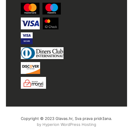
Copyright © 2023 Glavas.hr, Sva prava pridržana.
by Hyperion WordPress Hosting