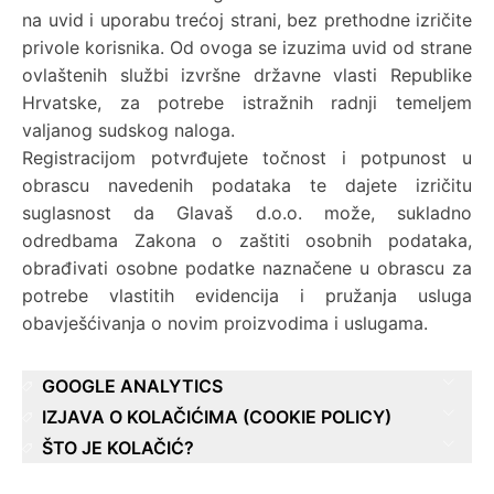
na uvid i uporabu trećoj strani, bez prethodne izričite
privole korisnika. Od ovoga se izuzima uvid od strane
ovlaštenih službi izvršne državne vlasti Republike
Hrvatske, za potrebe istražnih radnji temeljem
valjanog sudskog naloga.
Registracijom potvrđujete točnost i potpunost u
obrascu navedenih podataka te dajete izričitu
suglasnost da Glavaš d.o.o. može, sukladno
odredbama Zakona o zaštiti osobnih podataka,
obrađivati osobne podatke naznačene u obrascu za
potrebe vlastitih evidencija i pružanja usluga
obavješćivanja o novim proizvodima i uslugama.
GOOGLE ANALYTICS
Mrežna stranica koristi Google Analytics, mrežnu
IZJAVA O KOLAČIĆIMA (COOKIE POLICY)
uslugu za analizu koju omogućuje Google, Inc.
Kako bi posjećivanje naše internetske stranice bilo
ŠTO JE KOLAČIĆ?
(“Google”). Google Analytics koristi “kolačiće”,
što ugodnije, ova stranica mora na Vaše računalo
Kolačić je informacija spremljena na Vaše računalo,