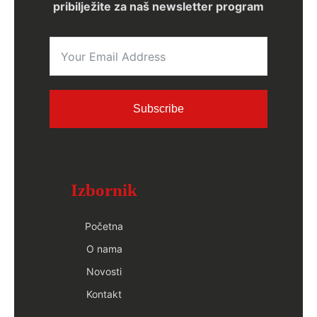
namijenjenih postavki na Vašem pregledniku,
pribilježite za naš newsletter program
međutim, molimo Vas da primite na znanje da u
tom slučaju možda nećete moći koristiti sve
funkcije na ovoj stranici. Korištenjem ove mrežne
stranice, pristajete da Google obradi podatke o
Vama na gore navedeni način i u navedene svrhe.
Google možete spriječiti u detektiranju kolačića
Subscribe
koji nastaje zbog i povezano s Vašim korištenjem
ove mrežne stranice (uključujući i Vašu IP adresu)
kao i obradu tih podataka skidanjem i instalacijom
dodatka preglednika (plugin):
Izbornik
http://tools.google.com/dlpage/gaoptout?hl=en
Početna
O nama
Novosti
Kontakt