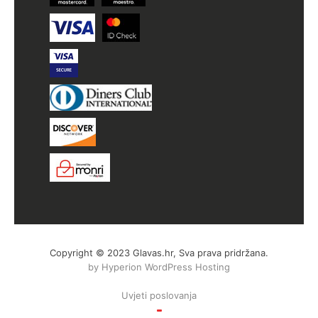
Copyright © 2023 Glavas.hr, Sva prava pridržana.
by Hyperion WordPress Hosting
Uvjeti poslovanja