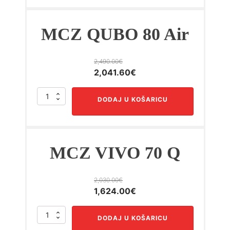
2,260.00€.
količina
MCZ QUBO 80 Air
2,490.00
€
Izvorna
Trenutna
2,041.60
€
cijena
cijena
MCZ
bila
je:
DODAJ U KOŠARICU
QUBO
je:
2,041.60€.
80
2,490.00€.
Air
količina
MCZ VIVO 70 Q
2,030.00
€
Izvorna
Trenutna
1,624.00
€
cijena
cijena
MCZ
bila
je:
DODAJ U KOŠARICU
VIVO
je:
1,624.00€.