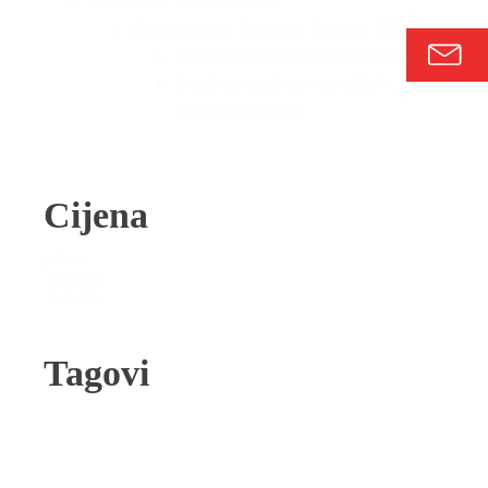
DIZALICE TOPLINE
(12)
Centrometal Dizalice Topline
(12)
Dizalice topline Centrometal
(7)
Dizalice topline monoblok
Centrometal
(5)
Cijena
price
Reset
Tagovi