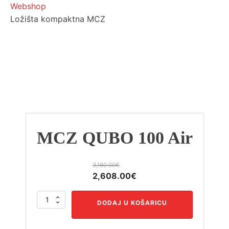
Webshop
Ložišta kompaktna MCZ
MCZ QUBO 100 Air
3,180.00
€
Izvorna
Trenutna
2,608.00
€
cijena
cijena
MCZ
bila
je:
DODAJ U KOŠARICU
QUBO
je:
2,608.00€.
100
3,180.00€.
Air