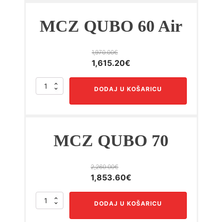
količina
MCZ QUBO 60 Air
1,970.00
€
Izvorna
Trenutna
1,615.20
€
cijena
cijena
MCZ
bila
je:
DODAJ U KOŠARICU
QUBO
je:
1,615.20€.
60
1,970.00€.
Air
količina
MCZ QUBO 70
2,260.00
€
Izvorna
Trenutna
1,853.60
€
cijena
cijena
MCZ
bila
je:
DODAJ U KOŠARICU
QUBO
je:
1,853.60€.
70