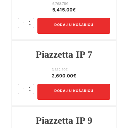
6,768.75
€
Izvorna
Trenutna
5,415.00
€
cijena
cijena
MP
bila
je:
DODAJ U KOŠARICU
7
je:
5,415.00€.
količina
6,768.75€.
Piazzetta IP 7
3,362.50
€
Izvorna
Trenutna
2,690.00
€
cijena
cijena
Piazzetta
bila
je:
DODAJ U KOŠARICU
IP
je:
2,690.00€.
7
3,362.50€.
količina
Piazzetta IP 9