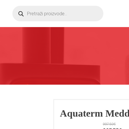
Products
search
Aquaterm Medda
997.50
€