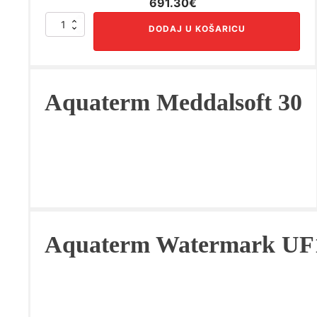
Izvorna
Trenutna
691.30
€
cijena
cijena
Aquaterm
DODAJ U KOŠARICU
bila
je:
Meddalsoft
11
je:
691.30€.
količina
864.13€.
Aquaterm Meddalsoft 30
Aquaterm Watermark UF