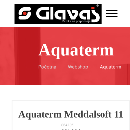
Aquaterm
Početna
Webshop
Aquaterm
Aquaterm Meddalsoft 11
864.13
€