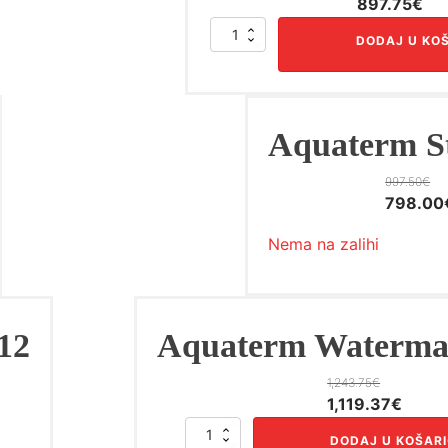
Izvorna
Tr
897.75
€
cijena
cij
Aquaterm
DODAJ U KO
bila
je:
Meddalsoft
22
je:
89
količina
997.50€.
Aquaterm St
997.50
€
Izvorna
798.00
cijena
Nema na zalihi
bila
je:
997.50€
12
Aquaterm Waterma
1,243.75
€
Izvorna
Trenu
1,119.37
€
cijena
cijena
Aquaterm
DODAJ U KOŠAR