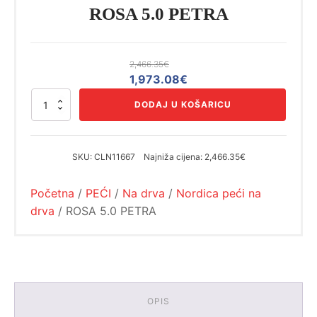
ROSA 5.0 PETRA
2,466.35
€
Izvorna
Trenutna
1,973.08
€
cijena
cijena
ROSA
DODAJ U KOŠARICU
bila
je:
5.0
PETRA
je:
1,973.08€.
količina
2,466.35€.
SKU:
CLN11667
Najniža cijena:
2,466.35€
Početna
/
PEĆI
/
Na drva
/
Nordica peći na
drva
/ ROSA 5.0 PETRA
OPIS