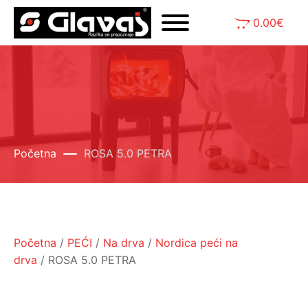
0.00
€
Početna
ROSA 5.0 PETRA
Početna
/
PEĆI
/
Na drva
/
Nordica peći na
drva
/ ROSA 5.0 PETRA