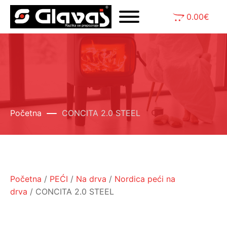
0.00
€
Početna
CONCITA 2.0 STEEL
Početna
/
PEĆI
/
Na drva
/
Nordica peći na
drva
/ CONCITA 2.0 STEEL