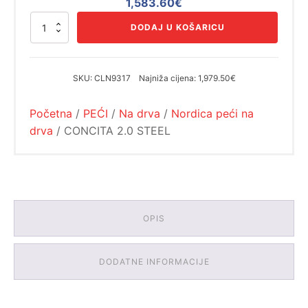
Izvorna
Trenutna
1,583.60
€
cijena
cijena
CONCITA
DODAJ U KOŠARICU
bila
je:
2.0
STEEL
je:
1,583.60€.
količina
1,979.50€.
SKU:
CLN9317
Najniža cijena:
1,979.50€
Početna
/
PEĆI
/
Na drva
/
Nordica peći na
drva
/ CONCITA 2.0 STEEL
OPIS
DODATNE INFORMACIJE