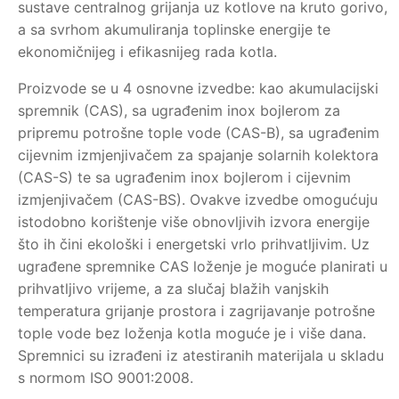
sustave centralnog grijanja uz kotlove na kruto gorivo,
a sa svrhom akumuliranja toplinske energije te
ekonomičnijeg i efikasnijeg rada kotla.
Proizvode se u 4 osnovne izvedbe: kao akumulacijski
spremnik (CAS), sa ugrađenim inox bojlerom za
pripremu potrošne tople vode (CAS-B), sa ugrađenim
cijevnim izmjenjivačem za spajanje solarnih kolektora
(CAS-S) te sa ugrađenim inox bojlerom i cijevnim
izmjenjivačem (CAS-BS). Ovakve izvedbe omogućuju
istodobno korištenje više obnovljivih izvora energije
što ih čini ekološki i energetski vrlo prihvatljivim. Uz
ugrađene spremnike CAS loženje je moguće planirati u
prihvatljivo vrijeme, a za slučaj blažih vanjskih
temperatura grijanje prostora i zagrijavanje potrošne
tople vode bez loženja kotla moguće je i više dana.
Spremnici su izrađeni iz atestiranih materijala u skladu
s normom ISO 9001:2008.