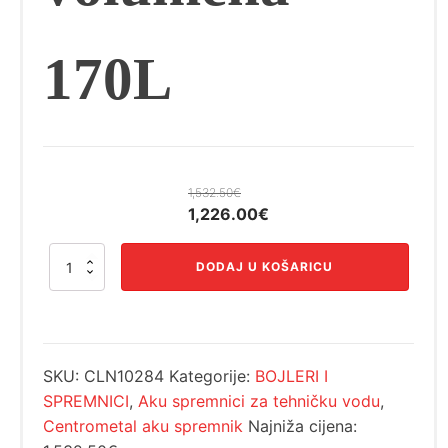
170L
1,532.50
€
Izvorna
Trenutna
1,226.00
€
cijena
cijena
Akumulacijski
bila
je:
DODAJ U KOŠARICU
spremnik
je:
1,226.00€.
sa
1,532.50€.
izolacijom
Centrometal
CAS-
SKU:
CLN10284
Kategorije:
BOJLERI I
B
803
SPREMNICI
,
Aku spremnici za tehničku vodu
,
s
Centrometal aku spremnik
Najniža cijena:
INOX