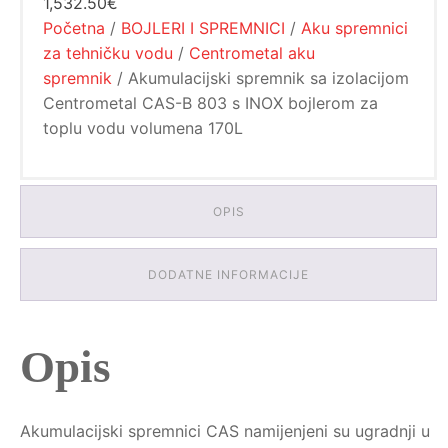
1,532.50€
bojlerom
za
Početna
/
BOJLERI I SPREMNICI
/
Aku spremnici
toplu
za tehničku vodu
/
Centrometal aku
vodu
spremnik
/ Akumulacijski spremnik sa izolacijom
volumena
170L
Centrometal CAS-B 803 s INOX bojlerom za
količina
toplu vodu volumena 170L
OPIS
DODATNE INFORMACIJE
Opis
Akumulacijski spremnici CAS namijenjeni su ugradnji u