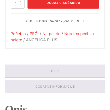
cijena
cijena
ANGELICA
DODAJ U KOŠARICU
bila
je:
PLUS
količina
je:
1,887.47€.
2,359.35€.
SKU:
CLN11763
Najniža cijena:
2,359.35€
Početna
/
PEĆI
/
Na pelete
/
Nordica peći na
pelete
/ ANGELICA PLUS
OPIS
DODATNE INFORMACIJE
Opis