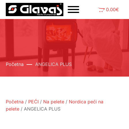
0.00
€
Početna
ANGELICA PLUS
Početna
/
PEĆI
/
Na pelete
/
Nordica peći na
pelete
/ ANGELICA PLUS