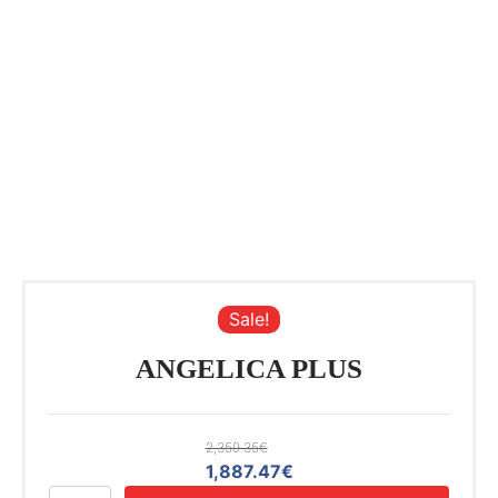
Sale!
ANGELICA PLUS
2,359.35
€
Izvorna
Trenutna
1,887.47
€