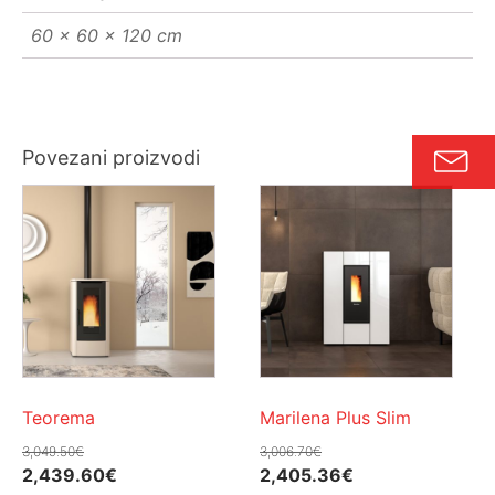
60 × 60 × 120 cm
Povezani proizvodi
Teorema
Marilena Plus Slim
3,049.50
€
3,006.70
€
Izvorna
Trenutna
Izvorna
Trenutna
2,439.60
€
2,405.36
€