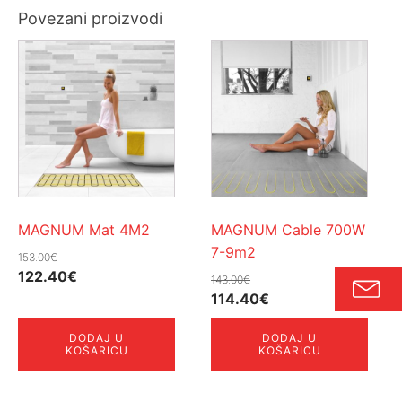
Povezani proizvodi
MAGNUM Mat 4M2
MAGNUM Cable 700W
7-9m2
153.00
€
Izvorna
Trenutna
122.40
€
143.00
€
cijena
cijena
Izvorna
Trenutna
114.40
€
bila
je:
cijena
cijena
DODAJ U
DODAJ U
je:
122.40€.
bila
je:
KOŠARICU
KOŠARICU
153.00€.
je:
114.40€.
143.00€.