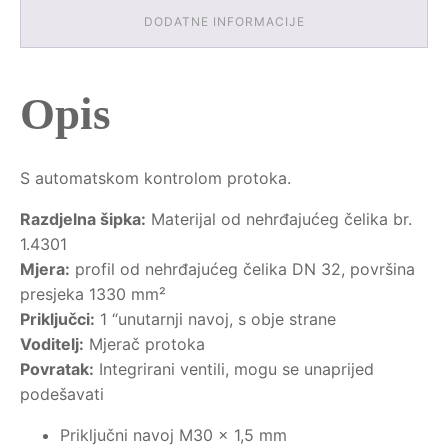
DODATNE INFORMACIJE
Opis
S automatskom kontrolom protoka.
Razdjelna šipka:
Materijal od nehrđajućeg čelika br.
1.4301
Mjera:
profil od nehrđajućeg čelika DN 32, površina
presjeka 1330 mm²
Priključci:
1 “unutarnji navoj, s obje strane
Voditelj:
Mjerač protoka
Povratak:
Integrirani ventili, mogu se unaprijed
podešavati
Priključni navoj M30 x 1,5 mm