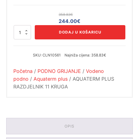
358.83
€
Izvorna
Trenutna
244.00
€
cijena
cijena
AQUATERM
DODAJ U KOŠARICU
bila
je:
PLUS
RAZDJELNIK
je:
244.00€.
11
358.83€.
KRUGA
SKU:
CLN10561
Najniža cijena:
358.83€
količina
Početna
/
PODNO GRIJANJE
/
Vodeno
podno
/
Aquaterm plus
/ AQUATERM PLUS
RAZDJELNIK 11 KRUGA
OPIS