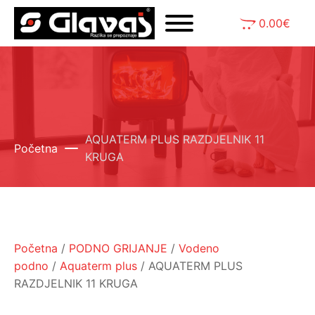
0.00
€
AQUATERM PLUS RAZDJELNIK 11
Početna
KRUGA
Početna
/
PODNO GRIJANJE
/
Vodeno
podno
/
Aquaterm plus
/ AQUATERM PLUS
RAZDJELNIK 11 KRUGA