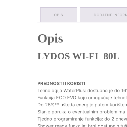
OPIS
DODATNE INFOR
Opis
LYDOS WI-FI 80L
PREDNOSTI I KORISTI
Tehnologija WaterPlus: dostupno je do 1
Funkcija ECO EVO koju omogućuje tehnol
Do 25%** ušteda energije putem korištenj
Slanje poruka o eventualnim problemima
Tjedno programiranje funkcija: do 2 dnevn
Shower ready funkcija: broj dostupnih tuši