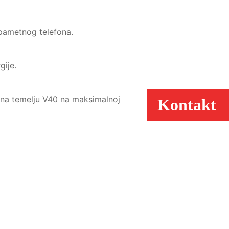
 pametnog telefona.
gije.
 na temelju V40 na maksimalnoj
Kontakt