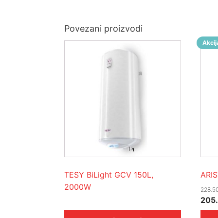
Povezani proizvodi
Akcij
TESY BiLight GCV 150L,
ARI
2000W
228.5
Izvo
205
cije