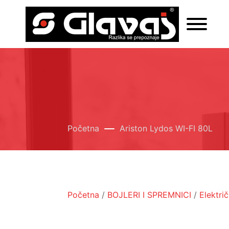
Početna
Ariston Lydos WI-FI 80L
Početna
/
BOJLERI I SPREMNICI
/
Električ