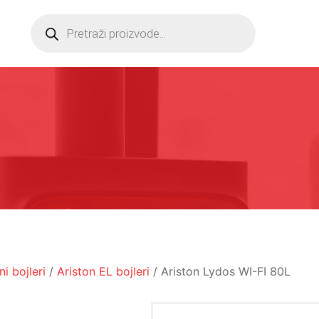
Products
search
ni bojleri
/
Ariston EL bojleri
/ Ariston Lydos WI-FI 80L