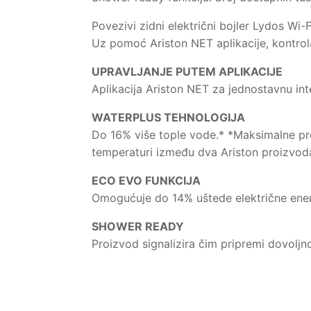
Povezivi zidni električni bojler Lydos Wi-
Uz pomoć Ariston NET aplikacije, kontrol
UPRAVLJANJE PUTEM APLIKACIJE
Aplikacija Ariston NET za jednostavnu inte
WATERPLUS TEHNOLOGIJA
Do 16% više tople vode.* *Maksimalne pr
temperaturi između dva Ariston proizvoda
ECO EVO FUNKCIJA
Omogućuje do 14% uštede električne ener
SHOWER READY
Proizvod signalizira čim pripremi dovoljn