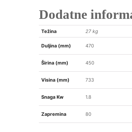
Dodatne informa
Težina
27 kg
Duljina (mm)
470
Širina (mm)
450
Visina (mm)
733
Snaga Kw
1.8
Zapremina
80