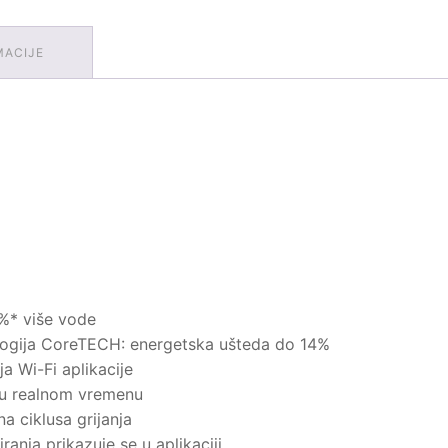
MACIJE
6%* više vode
ogija CoreTECH: energetska ušteda do 14%
a Wi-Fi aplikacije
 u realnom vremenu
a ciklusa grijanja
ranja prikazuje se u aplikaciji