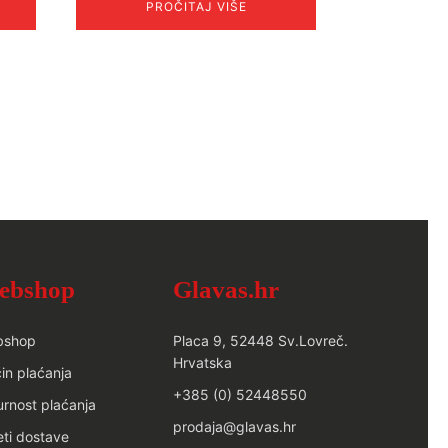
PROČITAJ VIŠE
ebshop
Glavas.hr
bshop
Placa 9, 52448 Sv.Lovreč.
Hrvatska
in plaćanja
+385 (0) 52448550
urnost plaćanja
prodaja@glavas.hr
eti dostave