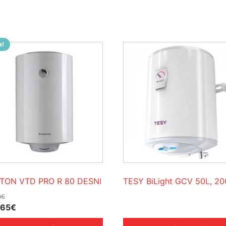
a!
STON VTD PRO R 80 DESNI
TESY BiLight GCV 50L, 2
0
€
rna
Trenutna
.65
€
na
cijena