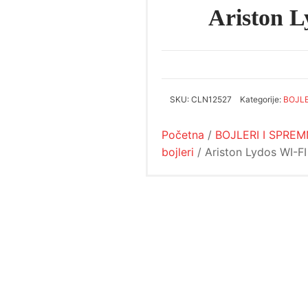
Ariston L
SKU:
CLN12527
Kategorije:
BOJLE
Početna
/
BOJLERI I SPREM
bojleri
/ Ariston Lydos WI-F