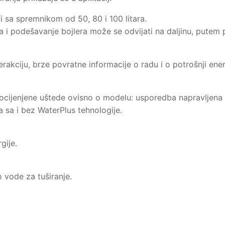
Fi sa spremnikom od 50, 80 i 100 litara.
a i podešavanje bojlera može se odvijati na daljinu, putem
rakciju, brze povratne informacije o radu i o potrošnji ener
ocijenjene uštede ovisno o modelu: usporedba napravljena
 sa i bez WaterPlus tehnologije.
gije.
o vode za tuširanje.