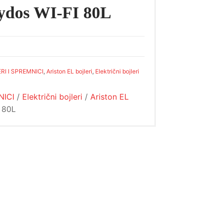
ydos WI-FI 80L
RI I SPREMNICI
,
Ariston EL bojleri
,
Električni bojleri
NICI
/
Električni bojleri
/
Ariston EL
I 80L