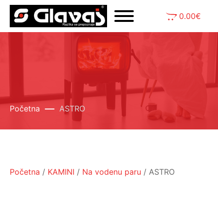
0.00
€
Početna
ASTRO
Početna
/
KAMINI
/
Na vodenu paru
/ ASTRO