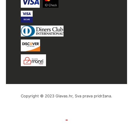
Copyright © 2023 Glavas.hr, Sva prava pridržana.
by Hyperion WordPress Hosting
Uvjeti poslovanja
Politika privatnosti