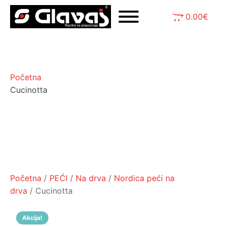
0.00
€
Početna
Cucinotta
Početna
/
PEĆI
/
Na drva
/
Nordica peći na
drva
/ Cucinotta
Akcija!