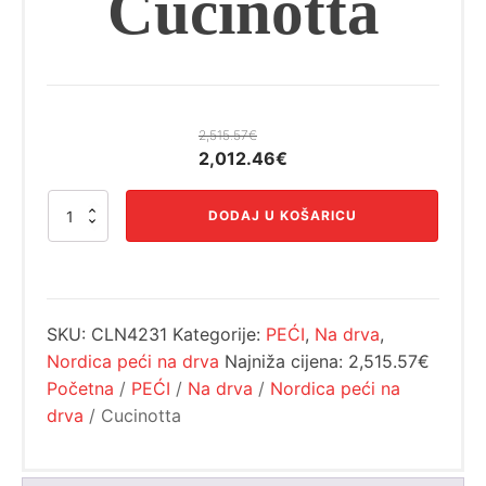
Cucinotta
2,515.57
€
Izvorna
Trenutna
2,012.46
€
cijena
cijena
Cucinotta
bila
je:
DODAJ U KOŠARICU
količina
je:
2,012.46€.
2,515.57€.
SKU:
CLN4231
Kategorije:
PEĆI
,
Na drva
,
Nordica peći na drva
Najniža cijena:
2,515.57€
Početna
/
PEĆI
/
Na drva
/
Nordica peći na
drva
/ Cucinotta