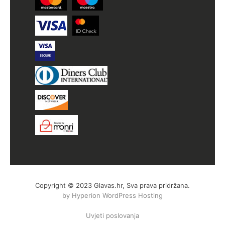
Copyright © 2023 Glavas.hr, Sva prava pridržana.
by Hyperion WordPress Hosting
Uvjeti poslovanja