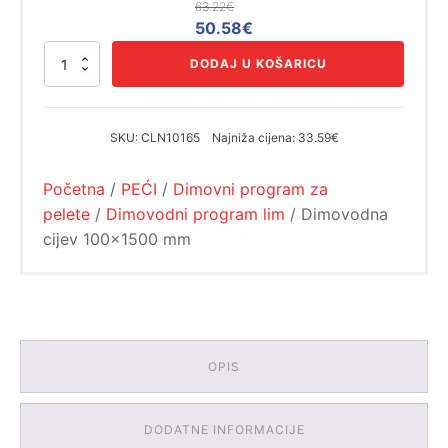
63.22
€
Izvorna
Trenutna
50.58
€
cijena
cijena
Dimovodna
DODAJ U KOŠARICU
bila
je:
cijev
100x1500
je:
50.58€.
mm
63.22€.
količina
SKU:
CLN10165
Najniža cijena:
33.59€
Početna
/
PEĆI
/
Dimovni program za
pelete
/
Dimovodni program lim
/ Dimovodna
cijev 100x1500 mm
OPIS
DODATNE INFORMACIJE