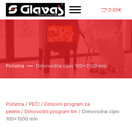
0.00
€
Početna
Dimovodna cijev 100x1500 mm
Početna
/
PEĆI
/
Dimovni program za
pelete
/
Dimovodni program lim
/ Dimovodna cijev
100x1500 mm