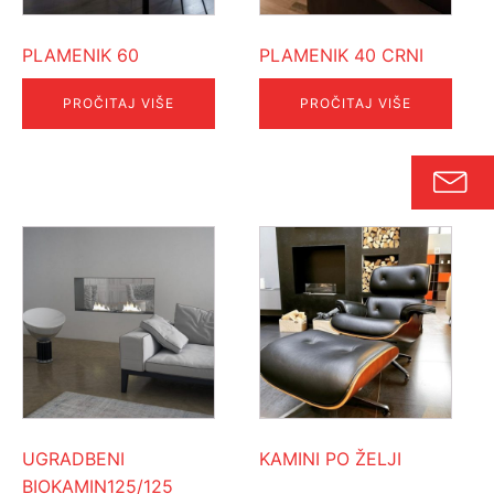
PLAMENIK 60
PLAMENIK 40 CRNI
PROČITAJ VIŠE
PROČITAJ VIŠE
UGRADBENI
KAMINI PO ŽELJI
BIOKAMIN125/125