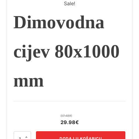
Sale!
Dimovodna
cijev 80x1000
mm
37.48
€
Izvorna
Trenutna
29.98
€
cijena
cijena
Dimovodna
bila
je:
DODAJ U KOŠARICU