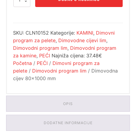
cijev
je:
29.98€.
80x1000
37.48€.
mm
količina
SKU:
CLN10152
Kategorije:
KAMINI
,
Dimovni
program za pelete
,
Dimovodne cijevi lim
,
Dimovodni program lim
,
Dimovodni program
za kamine
,
PEĆI
Najniža cijena:
37.48€
Početna
/
PEĆI
/
Dimovni program za
pelete
/
Dimovodni program lim
/ Dimovodna
cijev 80x1000 mm
OPIS
DODATNE INFORMACIJE