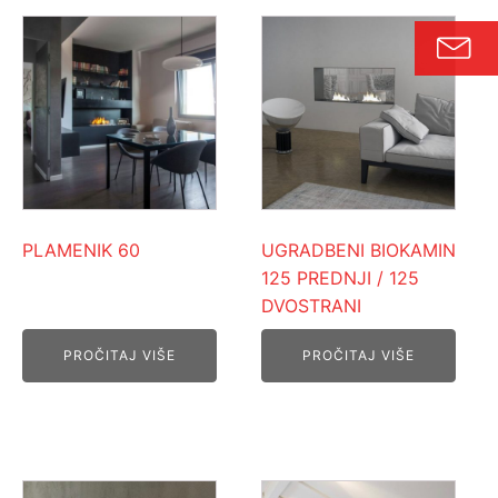
PLAMENIK 60
UGRADBENI BIOKAMIN
125 PREDNJI / 125
DVOSTRANI
PROČITAJ VIŠE
PROČITAJ VIŠE