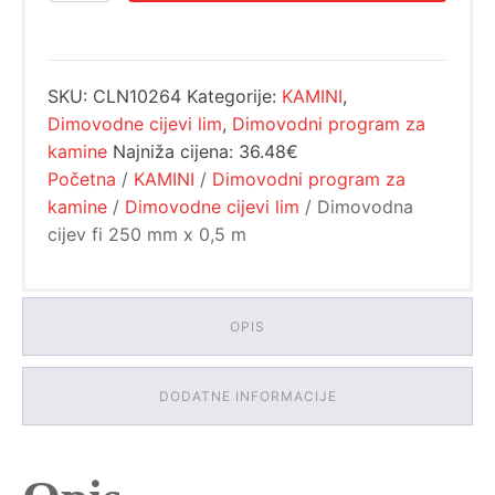
fi
36.48€.
250
mm
x
SKU:
CLN10264
Kategorije:
KAMINI
,
0,5
m
Dimovodne cijevi lim
,
Dimovodni program za
količina
kamine
Najniža cijena:
36.48€
Početna
/
KAMINI
/
Dimovodni program za
kamine
/
Dimovodne cijevi lim
/ Dimovodna
cijev fi 250 mm x 0,5 m
OPIS
DODATNE INFORMACIJE