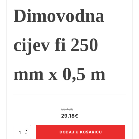
Dimovodna
cijev fi 250
mm x 0,5 m
36.48
€
Izvorna
Trenutna
29.18
€
cijena
cijena
Dimovodna
bila
je:
DODAJ U KOŠARICU
cijev
je:
29.18€.