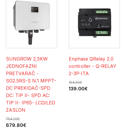
SUNGROW 2,5KW
Enphase QRelay 2.0
JEDNOFAZNI
controller - Q-RELAY
PRETVARAČ -
2-3P-ITA
SG2.5RS-S N.1 MPPT-
154.50
€
DC PREKIDAČ-SPD
Izvorna
Trenutna
139.00
€
DC: TIP II- SPD AC:
cijena
cijena
TIP II- IP65- LCD/LED
bila
je:
ZASLON
je:
139.00€.
154.50€.
754.20
€
Izvorna
Trenutna
679.80
€