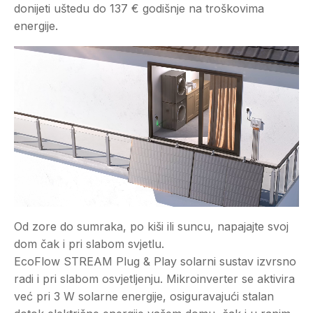
donijeti uštedu do 137 € godišnje na troškovima
energije.
Od zore do sumraka, po kiši ili suncu, napajajte svoj
dom čak i pri slabom svjetlu.
EcoFlow STREAM Plug & Play solarni sustav izvrsno
radi i pri slabom osvjetljenju. Mikroinverter se aktivira
već pri 3 W solarne energije, osiguravajući stalan