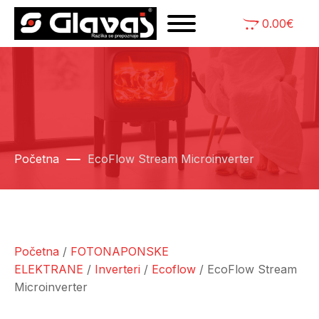
0.00
€
Početna
EcoFlow Stream Microinverter
Početna
/
FOTONAPONSKE
ELEKTRANE
/
Inverteri
/
Ecoflow
/ EcoFlow Stream
Microinverter