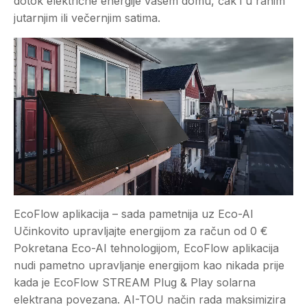
dotok električne energije vašem domu, čak i u ranim
jutarnjim ili večernjim satima.
EcoFlow aplikacija – sada pametnija uz Eco-AI
Učinkovito upravljajte energijom za račun od 0 €
Pokretana Eco-AI tehnologijom, EcoFlow aplikacija
nudi pametno upravljanje energijom kao nikada prije
kada je EcoFlow STREAM Plug & Play solarna
elektrana povezana. AI-TOU način rada maksimizira