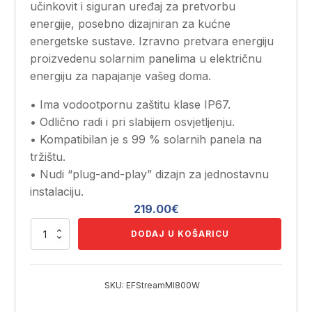
učinkovit i siguran uređaj za pretvorbu
energije, posebno dizajniran za kućne
energetske sustave. Izravno pretvara energiju
proizvedenu solarnim panelima u električnu
energiju za napajanje vašeg doma.
• Ima vodootpornu zaštitu klase IP67.
• Odlično radi i pri slabijem osvjetljenju.
• Kompatibilan je s 99 % solarnih panela na
tržištu.
• Nudi “plug-and-play” dizajn za jednostavnu
instalaciju.
219.00
€
EcoFlow
DODAJ U KOŠARICU
Stream
Microinverter
količina
SKU:
EFStreamMI800W