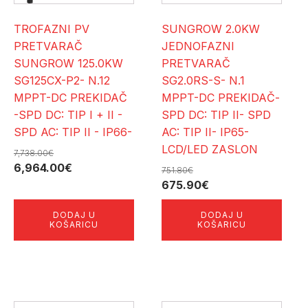
TROFAZNI PV
SUNGROW 2.0KW
PRETVARAČ
JEDNOFAZNI
SUNGROW 125.0KW
PRETVARAČ
SG125CX-P2- N.12
SG2.0RS-S- N.1
MPPT-DC PREKIDAČ
MPPT-DC PREKIDAČ-
-SPD DC: TIP I + II -
SPD DC: TIP II- SPD
SPD AC: TIP II - IP66-
AC: TIP II- IP65-
LCD/LED ZASLON
7,738.00
€
Izvorna
Trenutna
6,964.00
€
751.80
€
cijena
cijena
Izvorna
Trenutna
675.90
€
bila
je:
cijena
cijena
DODAJ U
DODAJ U
je:
6,964.00€.
bila
je:
KOŠARICU
KOŠARICU
7,738.00€.
je:
675.90€.
751.80€.