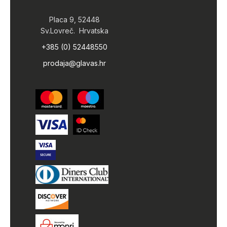
Placa 9, 52448
Sv.Lovreč. Hrvatska
+385 (0) 52448550
prodaja@glavas.hr