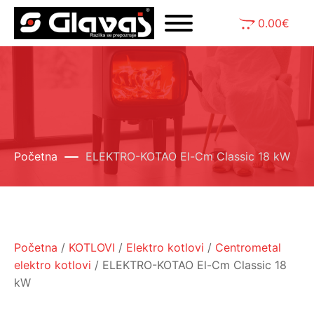
0.00
€
Početna
ELEKTRO-KOTAO El-Cm Classic 18 kW
Početna
/
KOTLOVI
/
Elektro kotlovi
/
Centrometal
elektro kotlovi
/ ELEKTRO-KOTAO El-Cm Classic 18
kW