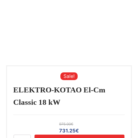
Sale!
ELEKTRO-KOTAO El-Cm
Classic 18 kW
975.00
€
Izvorna
Trenutna
731.25
€