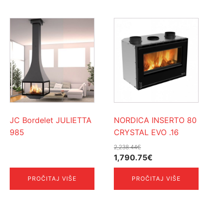
JC Bordelet JULIETTA
NORDICA INSERTO 80
985
CRYSTAL EVO .16
2,238.44
€
Izvorna
Trenutna
1,790.75
€
cijena
cijena
PROČITAJ VIŠE
PROČITAJ VIŠE
bila
je:
je:
1,790.75€.
2,238.44€.