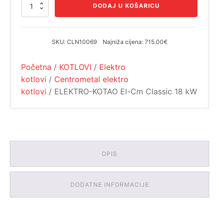
cijena
cijena
ELEKTRO-
DODAJ U KOŠARICU
bila
je:
KOTAO
El-
je:
731.25€.
Cm
975.00€.
Classic
SKU:
CLN10069
Najniža cijena:
715.00€
18
kW
Početna
/
KOTLOVI
/
Elektro
količina
kotlovi
/
Centrometal elektro
kotlovi
/ ELEKTRO-KOTAO El-Cm Classic 18 kW
OPIS
DODATNE INFORMACIJE