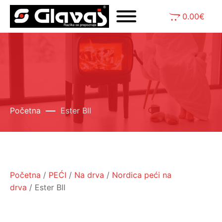
0.00
€
Početna
Ester BII
Početna
/
PEĆI
/
Na drva
/
Nordica peći na
drva
/ Ester BII