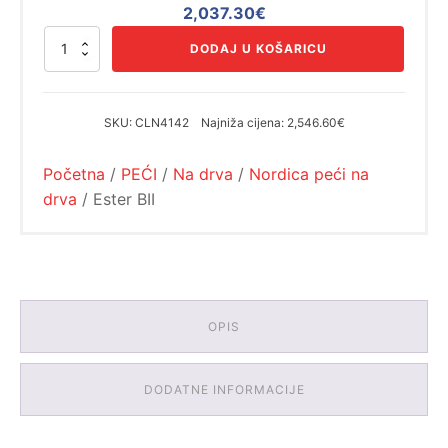
Izvorna
Trenutna
2,037.30
€
cijena
cijena
Ester
DODAJ U KOŠARICU
bila
je:
BII
količina
je:
2,037.30€.
2,546.60€.
SKU:
CLN4142
Najniža cijena:
2,546.60€
Početna
/
PEĆI
/
Na drva
/
Nordica peći na
drva
/ Ester BII
OPIS
DODATNE INFORMACIJE