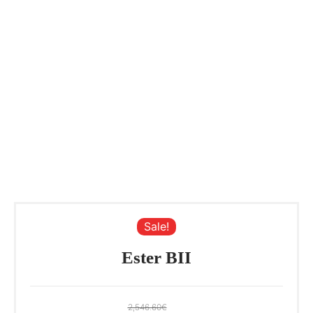
Sale!
Ester BII
2,546.60
€