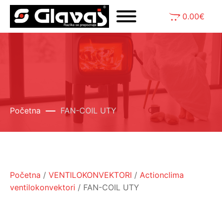
0.00
€
Početna
FAN-COIL UTY
Početna
/
VENTILOKONVEKTORI
/
Actionclima
ventilokonvektori
/ FAN-COIL UTY