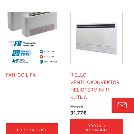
FAN-COIL FX
RIELLO
VENTILOKONVEKTOR
HELIOTERM IN 11
KUTIJA
110.56
€
Izvorna
Trenutna
91.77
€
cijena
cijena
DODAJ U
bila
je:
PROČITAJ VIŠE
KOŠARICU