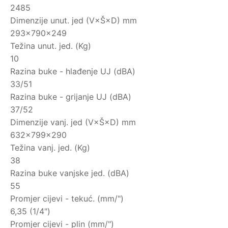
2485
Dimenzije unut. jed (V×Š×D) mm
293×790×249
Težina unut. jed. (Kg)
10
Razina buke - hlađenje UJ (dBA)
33/51
Razina buke - grijanje UJ (dBA)
37/52
Dimenzije vanj. jed (V×Š×D) mm
632×799×290
Težina vanj. jed. (Kg)
38
Razina buke vanjske jed. (dBA)
55
Promjer cijevi - tekuć. (mm/")
6,35 (1/4")
Promjer cijevi - plin (mm/")