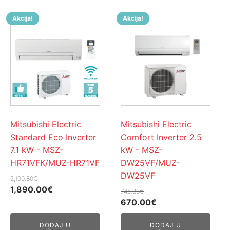
Akcija!
Akcija!
Mitsubishi Electric
Mitsubishi Electric
Standard Eco Inverter
Comfort Inverter 2.5
7.1 kW - MSZ-
kW - MSZ-
HR71VFK/MUZ-HR71VF
DW25VF/MUZ-
DW25VF
2,100.80
€
Izvorna
Trenutna
1,890.00
€
745.33
€
cijena
cijena
Izvorna
Trenutna
670.00
€
bila
je:
cijena
cijena
DODAJ U
DODAJ U
je:
1,890.00€.
bila
je: