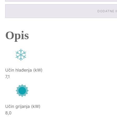
DODATNE 
Opis
Učin hlađenja (kW)
7,1
Učin grijanja (kW)
8,0