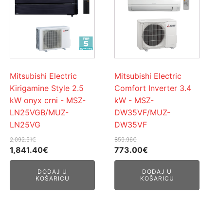
Mitsubishi Electric
Mitsubishi Electric
Kirigamine Style 2.5
Comfort Inverter 3.4
kW onyx crni - MSZ-
kW - MSZ-
LN25VGB/MUZ-
DW35VF/MUZ-
LN25VG
DW35VF
2,092.51
€
859.96
€
Izvorna
Trenutna
Izvorna
Trenutna
1,841.40
€
773.00
€
cijena
cijena
cijena
cijena
DODAJ U
DODAJ U
bila
je:
bila
je:
KOŠARICU
KOŠARICU
je:
1,841.40€.
je:
773.00€.
2,092.51€.
859.96€.