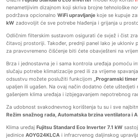
nenametljivim dizajnom koji skriva brojne tehnološke nov
podržava opcionalno
WiFi upravljanje
koje se kupuje z
kW
zadovoljit će sve potrebe hlađenja i grijanja u pros
Odličnim filterskim sustavom osigurati će svjež i čist z
čitavoj prostoriji. Također, prednji panel lako je ukloniv 
za pravovremeno čišćenje biti ćete obavješteni na vrije
Brza i jednostavna je i sama kontrola uređaja pomoću inf
slučaju potrebe klimatizacije pred ili za vrijeme spavanj
odsustvu možete poslužiti funkcijom
„Programski timer
upaljen ili ugašen. Na ovaj način dodatno ćete uštedjeti
gašenjem klima uređaja i izbjegavanjem nepotrebnog ra
Za udobnost svakodnevnog korištenja tu su i sve najbit
Režim snažnog rada, Automatska brzina ventilatora i
Klima uređaj
Fujitsu Standard Eco Inverter 7.1 kW
sastoj
jedinice
AOYG24KLCA
i infracrvenog daljinskog upravlj