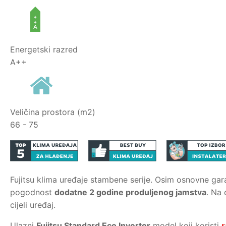
Energetski razred
A++
Veličina prostora (m2)
66 - 75
Fujitsu klima uređaje stambene serije. Osim osnovne gara
pogodnost
dodatne 2 godine produljenog jamstva
. Na
cijeli uređaj.
Ulazni
Fujitsu Standard Eco Inverter
model koji koristi
r