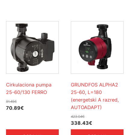
Cirkulaciona pumpa
GRUNDFOS ALPHA2
25-60/130 FERRO
25-60, L=180
(energetski A razred,
91.45
€
AUTOADAPT)
Izvorna
Trenutna
70.89
€
cijena
cijena
423.04
€
bila
je:
Izvorna
Trenutna
338.43
€
je:
70.89€.
cijena
cijena