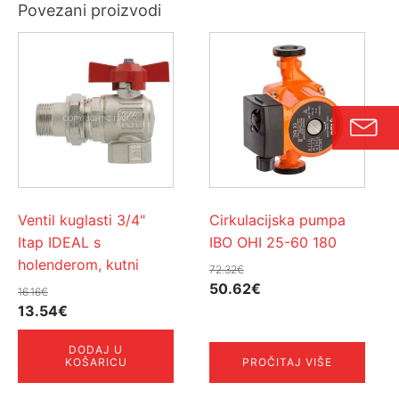
Povezani proizvodi
Ventil kuglasti 3/4"
Cirkulacijska pumpa
Itap IDEAL s
IBO OHI 25-60 180
holenderom, kutni
72.32
€
Izvorna
Trenutna
50.62
€
16.16
€
Izvorna
Trenutna
cijena
cijena
13.54
€
cijena
cijena
bila
je:
DODAJ U
bila
je:
je:
50.62€.
KOŠARICU
PROČITAJ VIŠE
je:
13.54€.
72.32€.
16.16€.