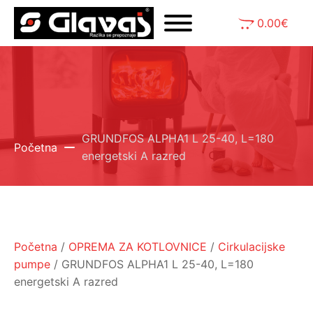
0.00
€
GRUNDFOS ALPHA1 L 25-40, L=180
Početna
energetski A razred
Početna
/
OPREMA ZA KOTLOVNICE
/
Cirkulacijske
pumpe
/ GRUNDFOS ALPHA1 L 25-40, L=180
energetski A razred