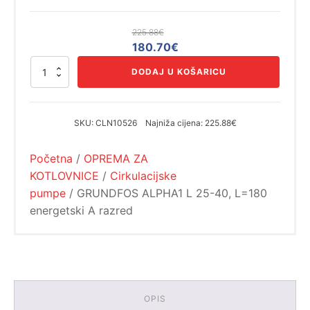
225.88
€
Izvorna
Trenutna
180.70
€
cijena
cijena
GRUNDFOS
DODAJ U KOŠARICU
bila
je:
ALPHA1
L
je:
180.70€.
25-
225.88€.
40,
SKU:
CLN10526
Najniža cijena:
225.88€
L=180
energetski
Početna
/
OPREMA ZA
A
razred
KOTLOVNICE
/
Cirkulacijske
količina
pumpe
/ GRUNDFOS ALPHA1 L 25-40, L=180
energetski A razred
OPIS