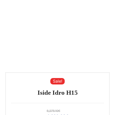
Sale!
Iside Idro H15
5,275.10
€