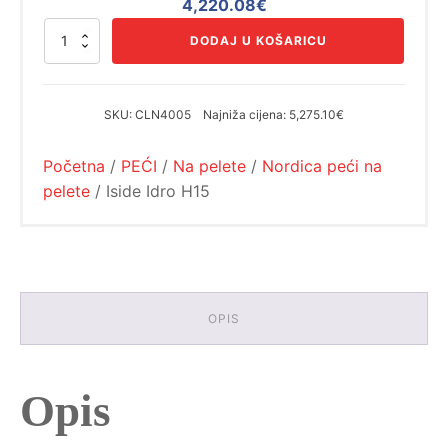
Izvorna
Trenutna
4,220.08
€
cijena
cijena
Iside
DODAJ U KOŠARICU
bila
je:
Idro
H15
je:
4,220.08€.
količina
5,275.10€.
SKU:
CLN4005
Najniža cijena:
5,275.10€
Početna
/
PEĆI
/
Na pelete
/
Nordica peći na
pelete
/ Iside Idro H15
OPIS
Opis