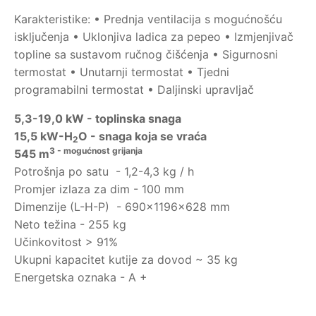
Karakteristike: • Prednja ventilacija s mogućnošću
isključenja • Uklonjiva ladica za pepeo • Izmjenjivač
topline sa sustavom ručnog čišćenja • Sigurnosni
termostat • Unutarnji termostat • Tjedni
programabilni termostat • Daljinski upravljač
5,3-19,0 kW - toplinska snaga
15,5 kW-H
O - snaga koja se vraća
2
3 - mogućnost grijanja
545 m
Potrošnja po satu - 1,2-4,3 kg / h
Promjer izlaza za dim - 100 mm
Dimenzije (L-H-P) - 690x1196x628 mm
Neto težina - 255 kg
Učinkovitost > 91%
Ukupni kapacitet kutije za dovod ~ 35 kg
Energetska oznaka - A +