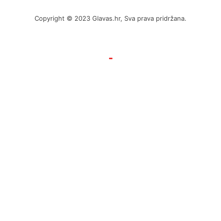
Copyright © 2023 Glavas.hr, Sva prava pridržana.
by Hyperion WordPress Hosting
Uvjeti poslovanja
Politika privatnosti