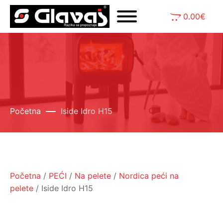
0.00
€
Početna
Iside Idro H15
Početna
/
PEĆI
/
Na pelete
/
Nordica peći na
pelete
/ Iside Idro H15