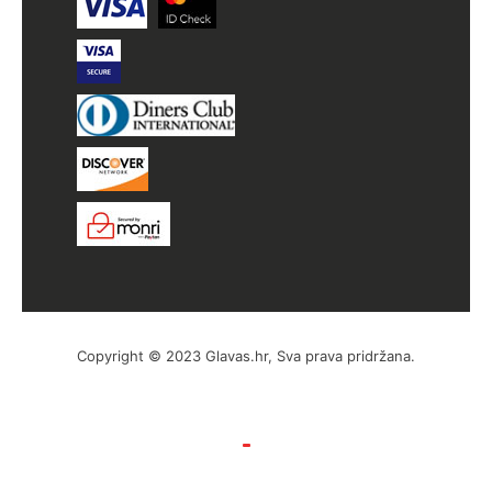
Copyright © 2023 Glavas.hr, Sva prava pridržana.
by Hyperion WordPress Hosting
Uvjeti poslovanja
Politika privatnosti