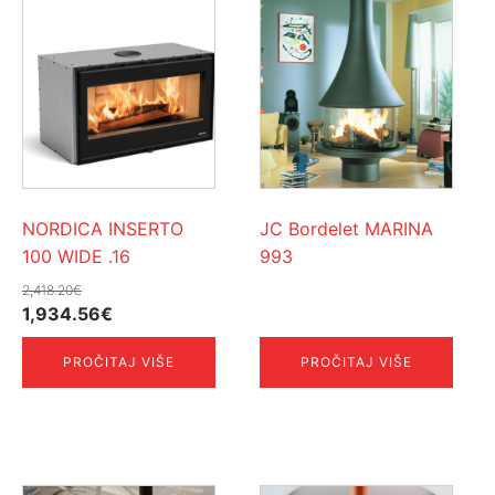
NORDICA INSERTO
JC Bordelet MARINA
100 WIDE .16
993
2,418.20
€
Izvorna
Trenutna
1,934.56
€
cijena
cijena
PROČITAJ VIŠE
PROČITAJ VIŠE
bila
je:
je:
1,934.56€.
2,418.20€.