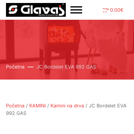
0.00
€
Početna
JC Bordelet EVA 992 GAS
Početna
/
KAMINI
/
Kamini na drva
/ JC Bordelet EVA
992 GAS