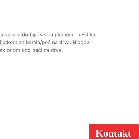
a verzija dodaje visinu plamenu, a velika
rijetkost za kamin/peć na drva. Njegov
nak onom kod peći na drva.
Kontakt