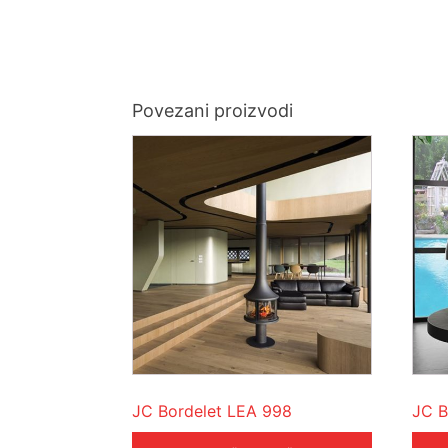
Povezani proizvodi
JC Bordelet LEA 998
JC B