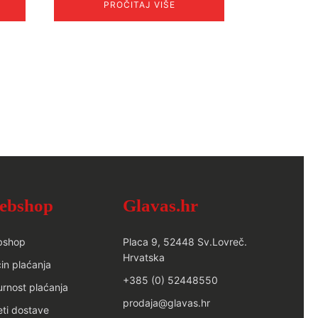
PROČITAJ VIŠE
ebshop
Glavas.hr
bshop
Placa 9, 52448 Sv.Lovreč.
Hrvatska
in plaćanja
+385 (0) 52448550
urnost plaćanja
prodaja@glavas.hr
eti dostave