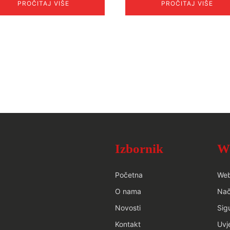
PROČITAJ VIŠE
PROČITAJ VIŠE
Izbornik
W
Početna
We
O nama
Nač
Novosti
Sig
Kontakt
Uvj