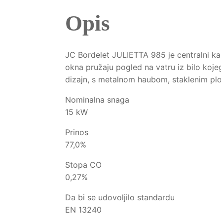
Opis
JC Bordelet JULIETTA 985 je centralni kam
okna pružaju pogled na vatru iz bilo koje
dizajn, s metalnom haubom, staklenim plo
Nominalna snaga
15 kW
Prinos
77,0%
Stopa CO
0,27%
Da bi se udovoljilo standardu
EN 13240