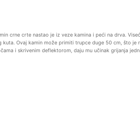
in crne crte nastao je iz veze kamina i peći na drva. Viseć
g kuta. Ovaj kamin može primiti trupce duge 50 cm, što je 
čama i skrivenim deflektorom, daju mu učinak grijanja jed