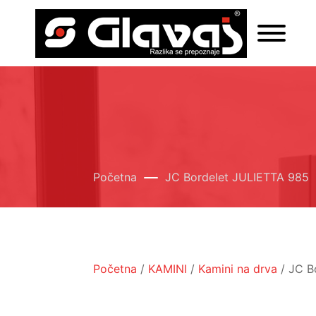
Početna
JC Bordelet JULIETTA 985
Početna
/
KAMINI
/
Kamini na drva
/ JC B