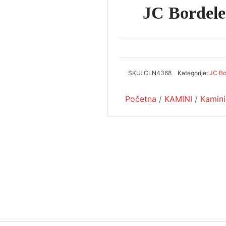
JC Bordel
SKU:
CLN4368
Kategorije:
JC Bo
Početna
/
KAMINI
/
Kamini