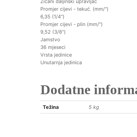
Žičani daljinski upravljač
Promjer cijevi - tekuć. (mm/")
6,35 (1/4")
Promjer cijevi - plin (mm/")
9,52 (3/8")
Jamstvo
36 mjeseci
Vrsta jedinice
Unutarnja jedinica
Dodatne informa
Težina
5 kg