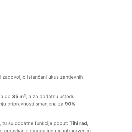
i zadovoljio istančani ukus zahtjevnih
ama do
35 m²
, a za dodatnu uštedu
anju pripravnosti smanjena za
90%
,
 tu su dodatne funkcije poput:
Tihi rad,
o upravljanje omogućeno je infracrvenim