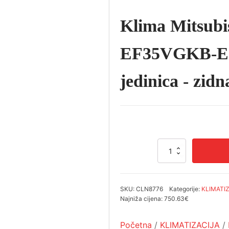
Klima Mitsubi
EF35VGKB-E1 
jedinica - zidn
Klima
Mitsubishi
electric
MSZ-
EF35VGKB-
SKU:
CLN8776
Kategorije:
KLIMATI
E1
Najniža cijena:
750.63€
-
unutarnja
Početna
/
KLIMATIZACIJA
/
jedinica