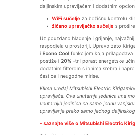
daljinskim upravljačem i dodatnim opcion
WiFi sučelje
za bežičnu kontrolu kli
žičano upravljačko sučelje
s prošir
Uz pouzdano hlađenje i grijanje, najvažni
raspodjela u prostoriji. Upravo zato Kiri
i
Econo Cool
funkcijom koja prilagođava k
postiže i
20%
-tni porast energetske učin
dodatnim filterom s ionima srebra i nap
čestice i neugodne mirise.
Klima uređaj Mitsubishi Electric Kirigami
upravljača. Ova unutarnja jedinica ima m
unutarnjih jedinica na samo jednu vanjsk
upravljanje preko samo jednog daljinskog
- saznajte više o Mitsubishi Electric Kiri