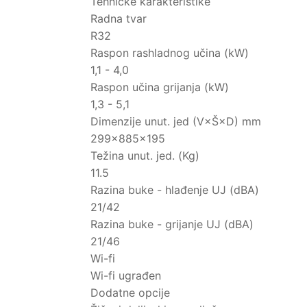
Tehničke karakteristike
Radna tvar
R32
Raspon rashladnog učina (kW)
1,1 - 4,0
Raspon učina grijanja (kW)
1,3 - 5,1
Dimenzije unut. jed (V×Š×D) mm
299×885×195
Težina unut. jed. (Kg)
11.5
Razina buke - hlađenje UJ (dBA)
21/42
Razina buke - grijanje UJ (dBA)
21/46
Wi-fi
Wi-fi ugrađen
Dodatne opcije