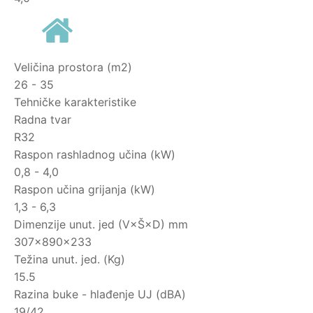
Veličina prostora (m2)
26 - 35
Tehničke karakteristike
Radna tvar
R32
Raspon rashladnog učina (kW)
0,8 - 4,0
Raspon učina grijanja (kW)
1,3 - 6,3
Dimenzije unut. jed (V×Š×D) mm
307×890×233
Težina unut. jed. (Kg)
15.5
Razina buke - hlađenje UJ (dBA)
19/42