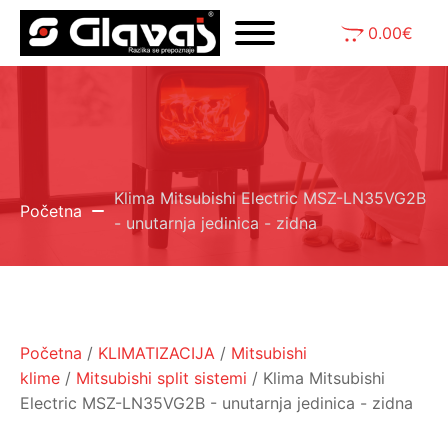
0.00
€
Klima Mitsubishi Electric MSZ-LN35VG2B
Početna
- unutarnja jedinica - zidna
Početna
/
KLIMATIZACIJA
/
Mitsubishi
klime
/
Mitsubishi split sistemi
/ Klima Mitsubishi
Electric MSZ-LN35VG2B - unutarnja jedinica - zidna