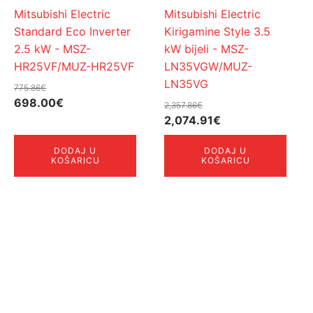
Mitsubishi Electric
Mitsubishi Electric
Standard Eco Inverter
Kirigamine Style 3.5
2.5 kW - MSZ-
kW bijeli - MSZ-
HR25VF/MUZ-HR25VF
LN35VGW/MUZ-
LN35VG
775.86
€
Izvorna
Trenutna
698.00
€
2,357.86
€
cijena
cijena
Izvorna
Trenutna
2,074.91
€
bila
je:
cijena
cijena
DODAJ U
DODAJ U
je:
698.00€.
bila
je:
KOŠARICU
KOŠARICU
775.86€.
je:
2,074.91€.
2,357.86€.