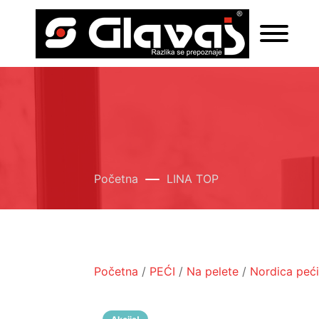
Početna
LINA TOP
Početna
/
PEĆI
/
Na pelete
/
Nordica peći