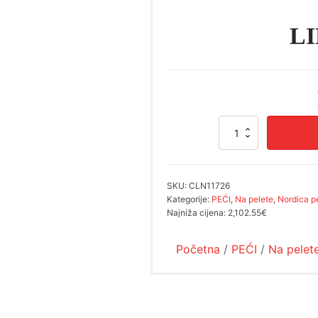
LI
LINA
TOP
količina
SKU:
CLN11726
Kategorije:
PEĆI
,
Na pelete
,
Nordica p
Najniža cijena:
2,102.55€
Početna
/
PEĆI
/
Na pelet