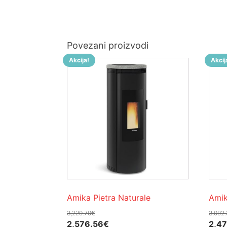
Povezani proizvodi
Akcija!
Akcij
Amika Pietra Naturale
Amik
3,220.70
€
3,092.
Izvorna
Trenutna
Izvo
2,576.56
€
2,4