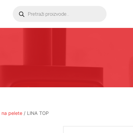
Products
search
 na pelete
/ LINA TOP