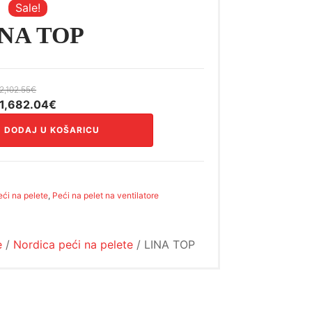
Sale!
NA TOP
2,102.55
€
Izvorna
Trenutna
1,682.04
€
cijena
cijena
DODAJ U KOŠARICU
bila
je:
je:
1,682.04€.
2,102.55€.
eći na pelete
,
Peći na pelet na ventilatore
e
/
Nordica peći na pelete
/ LINA TOP