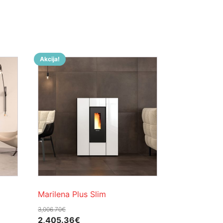
Akcija!
Marilena Plus Slim
3,006.70
€
Izvorna
Trenutna
2,405.36
€