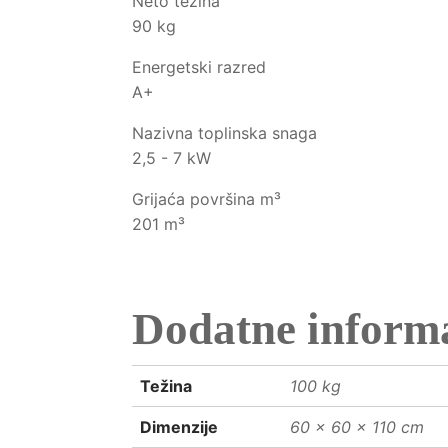
Neto težina
90 kg
Energetski razred
A+
Nazivna toplinska snaga
2,5 - 7 kW
Grijaća površina m³
201 m³
Dodatne informa
Težina
100 kg
Dimenzije
60 × 60 × 110 cm