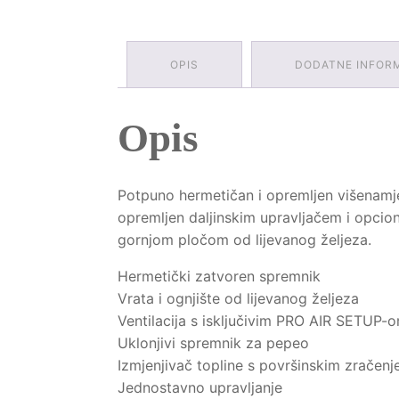
OPIS
DODATNE INFOR
Opis
Potpuno hermetičan i opremljen višenamje
opremljen daljinskim upravljačem i opcion
gornjom pločom od lijevanog željeza.
Hermetički zatvoren spremnik
Vrata i ognjište od lijevanog željeza
Ventilacija s isključivim PRO AIR SETUP-
Uklonjivi spremnik za pepeo
Izmjenjivač topline s površinskim zračen
Jednostavno upravljanje