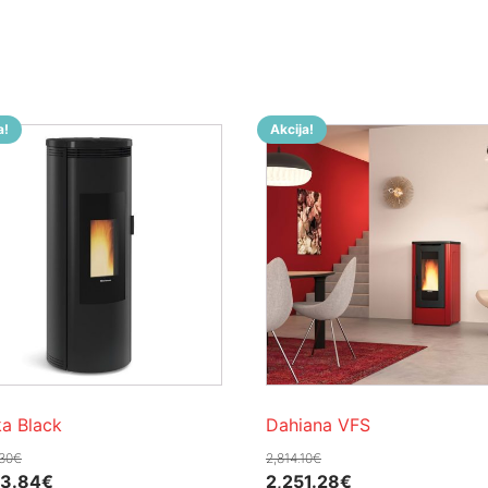
a!
Akcija!
a Black
Dahiana VFS
30
€
2,814.10
€
rna
Trenutna
Izvorna
Trenutna
73.84
€
2,251.28
€