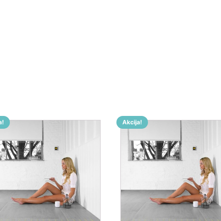
a!
Akcija!