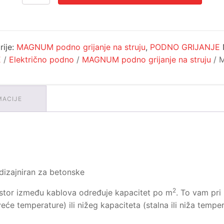
je:
114.40€.
700W
143.00€.
7-
9m2
količina
rije:
MAGNUM podno grijanje na struju
,
PODNO GRIJANJE
E
/
Električno podno
/
MAGNUM podno grijanje na struju
/ 
MACIJE
izajniran za betonske
2
rostor između kablova određuje kapacitet po m
. To vam pri
eće temperature) ili nižeg kapaciteta (stalna ili niža temper