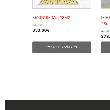
MAGNUM Mat 12M2
MAG
28m
442.00
€
Izvorna
Trenutna
353.60
€
473.0
cijena
cijena
Izvo
378
bila
je:
cije
DODAJ U KOŠARICU
je:
353.60€.
bila
442.00€.
je:
473