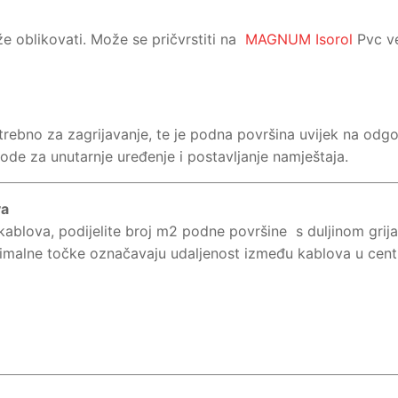
že oblikovati. Može se pričvrstiti na
MAGNUM Isorol
Pvc v
otrebno za zagrijavanje, te je podna površina uvijek na od
ode za unutarnje uređenje i postavljanje namještaja.
va
kablova, podijelite broj m2 podne površine s duljinom grij
cimalne točke označavaju udaljenost između kablova u cent