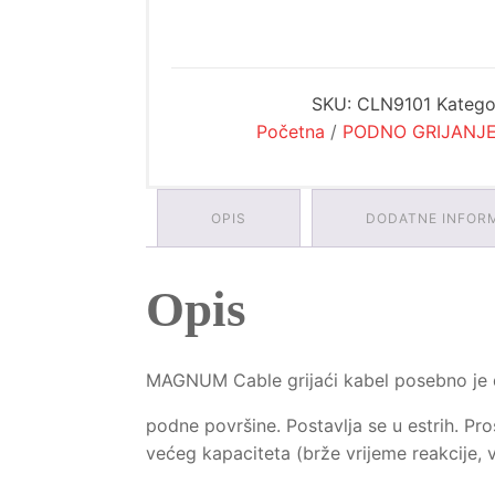
SKU:
CLN9101
Katego
Početna
/
PODNO GRIJANJ
OPIS
DODATNE INFOR
Opis
MAGNUM Cable grijaći kabel posebno je d
podne površine. Postavlja se u estrih. P
većeg kapaciteta (brže vrijeme reakcije, v