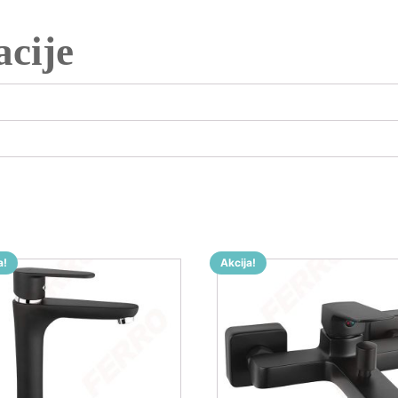
cije
a!
Akcija!