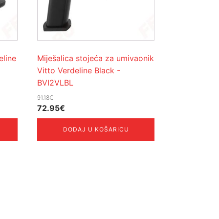
eline
Miješalica stojeća za umivaonik
Vitto Verdeline Black -
BVI2VLBL
91.18
€
Izvorna
Trenutna
72.95
€
cijena
cijena
DODAJ U KOŠARICU
bila
je:
je:
72.95€.
91.18€.