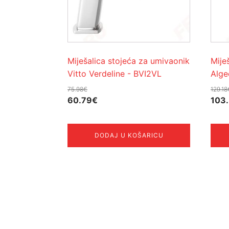
Miješalica stojeća za umivaonik
Mije
Vitto Verdeline - BVI2VL
Alge
75.98
€
129.18
Izvorna
Trenutna
Izvo
60.79
€
103
cijena
cijena
cije
bila
je:
bila
DODAJ U KOŠARICU
je:
60.79€.
je:
75.98€.
129.