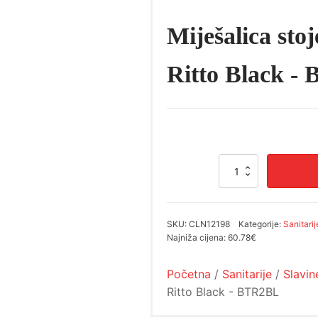
Miješalica sto
Ritto Black 
Miješalica
stojeća
za
umivaonik
Ritto
SKU:
CLN12198
Kategorije:
Sanitarij
Black
Najniža cijena:
60.78€
-
BTR2BL
Početna
/
Sanitarije
/
Slavin
količina
Ritto Black - BTR2BL