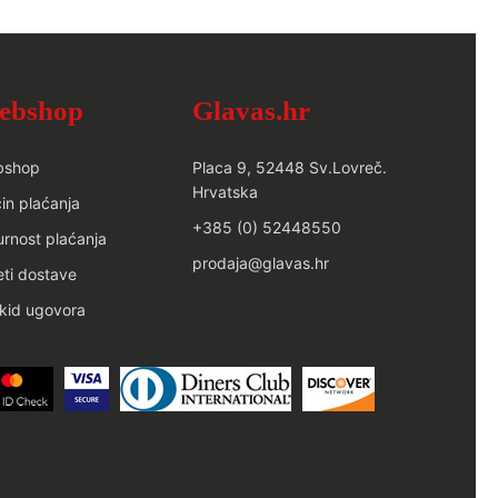
ebshop
Glavas.hr
bshop
Placa 9, 52448 Sv.Lovreč.
Hrvatska
in plaćanja
+385 (0) 52448550
urnost plaćanja
prodaja@glavas.hr
eti dostave
kid ugovora