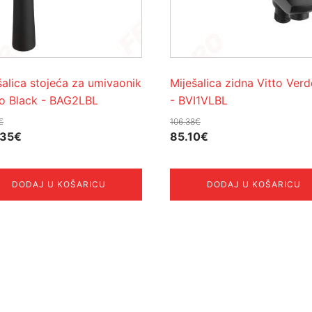
šalica stojeća za umivaonik
Miješalica zidna Vitto Verd
o Black - BAG2LBL
- BVI1VLBL
€
106.38
€
rna
Trenutna
Izvorna
Trenutna
.35
€
85.10
€
na
cijena
cijena
cijena
je:
bila
je:
DODAJ U KOŠARICU
DODAJ U KOŠARICU
103.35€.
je:
85.10€.
18€.
106.38€.