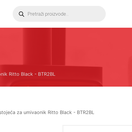
Products
search
onik Ritto Black - BTR2BL
 stojeća za umivaonik Ritto Black - BTR2BL