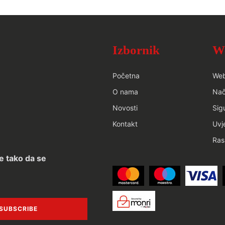
Izbornik
W
Početna
We
O nama
Nač
Novosti
Sig
Kontakt
Uvj
Ras
e tako da se
SUBSCRIBE