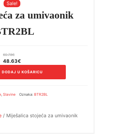
Sale!
jeća za umivaonik
- BTR2BL
60.78
€
Izvorna
Trenutna
48.63
€
cijena
cijena
DODAJ U KOŠARICU
bila
je:
je:
48.63€.
60.78€.
e
,
Slavine
Oznaka:
BTR2BL
e
/ Miješalica stojeća za umivaonik