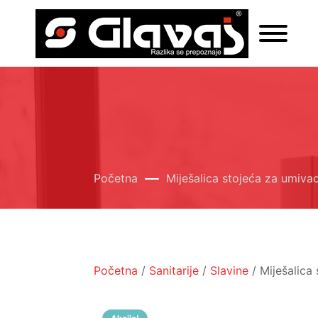
Početna
Miješalica stojeća za umiva
Početna
/
Sanitarije
/
Slavine
/ Miješalica