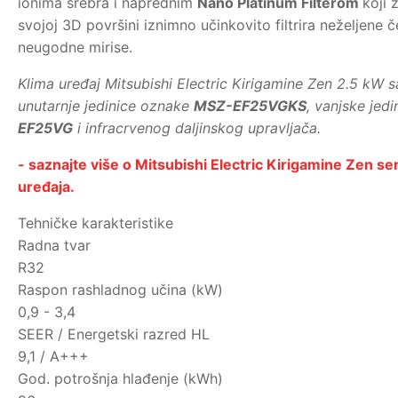
ionima srebra i naprednim
Nano Platinum Filterom
koji 
svojoj 3D površini iznimno učinkovito filtrira neželjene č
neugodne mirise.
Klima uređaj Mitsubishi Electric Kirigamine Zen 2.5 kW s
unutarnje jedinice oznake
MSZ-EF25VGKS
, vanjske jed
EF25VG
i infracrvenog daljinskog upravljača.
- saznajte više o Mitsubishi Electric Kirigamine Zen seri
uređaja.
Tehničke karakteristike
Radna tvar
R32
Raspon rashladnog učina (kW)
0,9 - 3,4
SEER / Energetski razred HL
9,1 / A+++
God. potrošnja hlađenje (kWh)