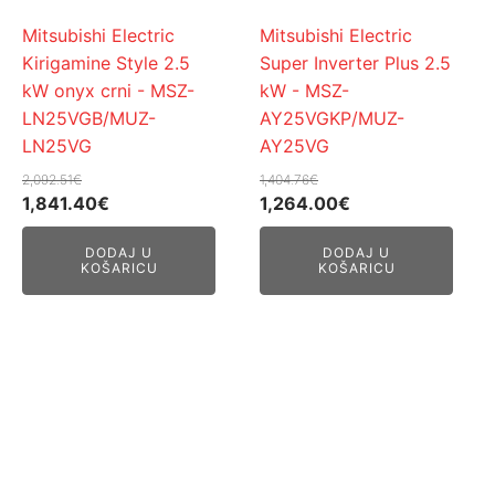
Mitsubishi Electric
Mitsubishi Electric
Kirigamine Style 2.5
Super Inverter Plus 2.5
kW onyx crni - MSZ-
kW - MSZ-
LN25VGB/MUZ-
AY25VGKP/MUZ-
LN25VG
AY25VG
2,092.51
€
1,404.76
€
Izvorna
Trenutna
Izvorna
Trenutna
1,841.40
€
1,264.00
€
cijena
cijena
cijena
cijena
DODAJ U
DODAJ U
bila
je:
bila
je:
KOŠARICU
KOŠARICU
je:
1,841.40€.
je:
1,264.00€.
2,092.51€.
1,404.76€.