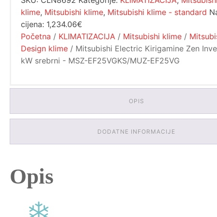
SKU:
CLN8692
Kategorije:
KLIMATIZACIJA
,
Mitsubish
srebrni
klime
,
Mitsubishi klime
,
Mitsubishi klime - standard
Na
-
cijena:
1,234.06€
MSZ-
Početna
/
KLIMATIZACIJA
/
Mitsubishi klime
/
Mitsubi
EF25VGKS/MUZ-
EF25VG
Design klime
/ Mitsubishi Electric Kirigamine Zen Inve
količina
kW srebrni - MSZ-EF25VGKS/MUZ-EF25VG
OPIS
DODATNE INFORMACIJE
Opis