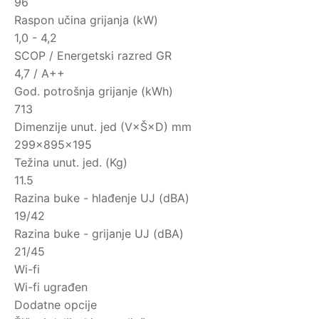
96
Raspon učina grijanja (kW)
1,0 - 4,2
SCOP / Energetski razred GR
4,7 / A++
God. potrošnja grijanje (kWh)
713
Dimenzije unut. jed (V×Š×D) mm
299×895×195
Težina unut. jed. (Kg)
11.5
Razina buke - hlađenje UJ (dBA)
19/42
Razina buke - grijanje UJ (dBA)
21/45
Wi-fi
Wi-fi ugrađen
Dodatne opcije