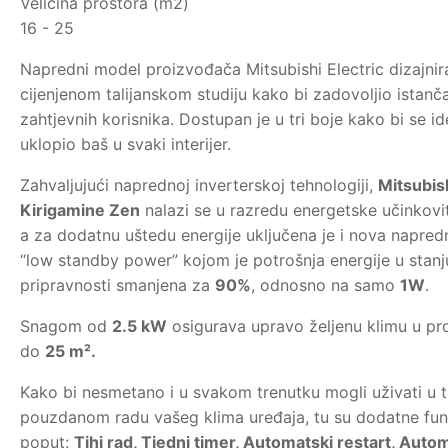
Veličina prostora (m2)
16 - 25
Napredni model proizvođača Mitsubishi Electric dizajnir
cijenjenom talijanskom studiju kako bi zadovoljio istanč
zahtjevnih korisnika. Dostupan je u tri boje kako bi se i
uklopio baš u svaki interijer.
Zahvaljujući naprednoj inverterskoj tehnologiji,
Mitsubish
Kirigamine Zen
nalazi se u razredu energetske učinkovi
a za dodatnu uštedu energije uključena je i nova napred
“low standby power” kojom je potrošnja energije u stanj
pripravnosti smanjena za
90%
, odnosno na samo
1W
.
Snagom od
2.5 kW
osigurava upravo željenu klimu u pr
do
25 m².
Kako bi nesmetano i u svakom trenutku mogli uživati u t
pouzdanom radu vašeg klima uređaja, tu su dodatne fun
poput:
Tihi rad, Tjedni timer, Automatski restart, Auto