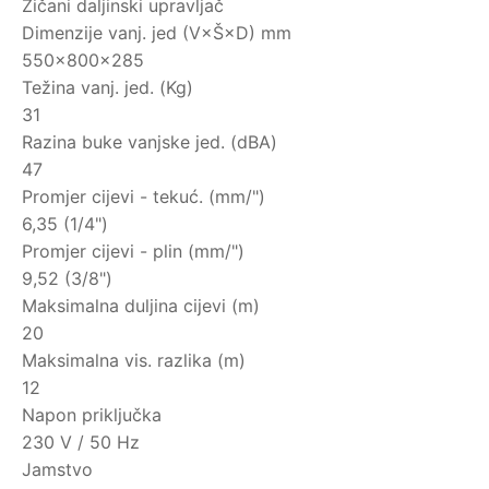
Žičani daljinski upravljač
Dimenzije vanj. jed (V×Š×D) mm
550×800×285
Težina vanj. jed. (Kg)
31
Razina buke vanjske jed. (dBA)
47
Promjer cijevi - tekuć. (mm/")
6,35 (1/4")
Promjer cijevi - plin (mm/")
9,52 (3/8")
Maksimalna duljina cijevi (m)
20
Maksimalna vis. razlika (m)
12
Napon priključka
230 V / 50 Hz
Jamstvo