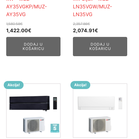
AY35VGKP/MUZ-
LN35VGW/MUZ-
AY35VG
LN35VG
1,580.58
€
2,357.86
€
Izvorna
Trenutna
Izvorna
Trenutna
1,422.00
€
2,074.91
€
cijena
cijena
cijena
cijena
DODAJ U
DODAJ U
bila
je:
bila
je:
KOŠARICU
KOŠARICU
je:
1,422.00€.
je:
2,074.91€.
1,580.58€.
2,357.86€.
Akcija!
Akcija!