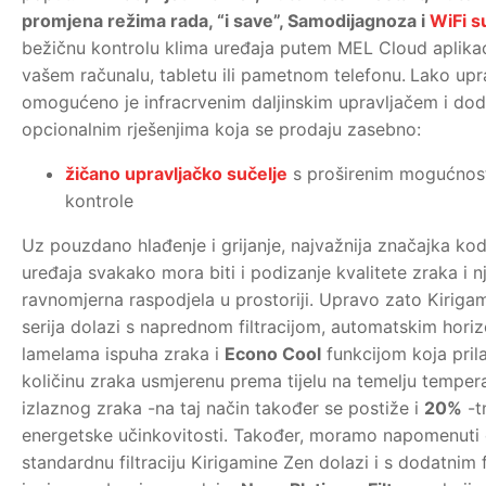
promjena režima rada, “i save”, Samodijagnoza i
WiFi s
bežičnu kontrolu klima uređaja putem MEL Cloud aplikac
vašem računalu, tabletu ili pametnom telefonu.
Lako upra
omogućeno je infracrvenim daljinskim upravljačem i do
opcionalnim rješenjima koja se prodaju zasebno:
žičano upravljačko sučelje
s proširenim mogućnos
kontrole
Uz pouzdano hlađenje i grijanje, najvažnija značajka ko
uređaja svakako mora biti i podizanje kvalitete zraka i 
ravnomjerna raspodjela u prostoriji. Upravo zato Kiriga
serija dolazi s naprednom filtracijom, automatskim hori
lamelama ispuha zraka i
Econo Cool
funkcijom koja pri
količinu zraka usmjerenu prema tijelu na temelju temper
izlaznog zraka -na taj način također se postiže i
20%
-t
energetske učinkovitosti. Također, moramo napomenuti
standardnu filtraciju Kirigamine Zen dolazi i s dodatnim 