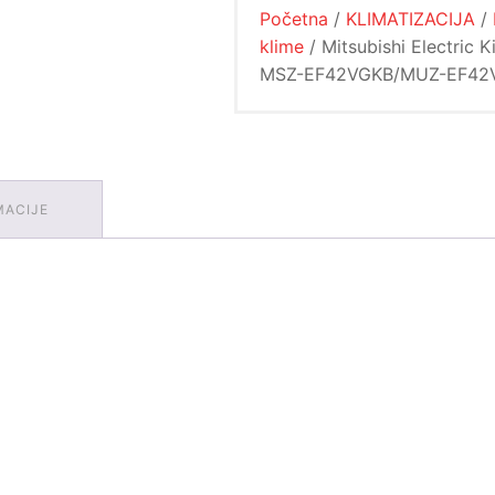
Početna
/
KLIMATIZACIJA
/
-
MSZ-
klime
/ Mitsubishi Electric K
EF42VGKB/MUZ-
MSZ-EF42VGKB/MUZ-EF42
EF42VG
količina
MACIJE