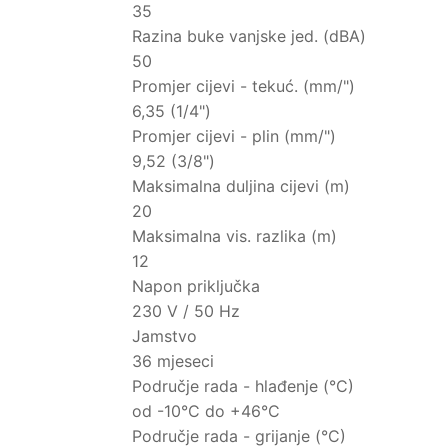
35
Razina buke vanjske jed. (dBA)
50
Promjer cijevi - tekuć. (mm/")
6,35 (1/4")
Promjer cijevi - plin (mm/")
9,52 (3/8")
Maksimalna duljina cijevi (m)
20
Maksimalna vis. razlika (m)
12
Napon priključka
230 V / 50 Hz
Jamstvo
36 mjeseci
Područje rada - hlađenje (°C)
od -10°C do +46°C
Područje rada - grijanje (°C)