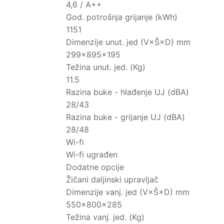
4,6 / A++
God. potrošnja grijanje (kWh)
1151
Dimenzije unut. jed (V×Š×D) mm
299×895×195
Težina unut. jed. (Kg)
11.5
Razina buke - hlađenje UJ (dBA)
28/43
Razina buke - grijanje UJ (dBA)
28/48
Wi-fi
Wi-fi ugrađen
Dodatne opcije
Žičani daljinski upravljač
Dimenzije vanj. jed (V×Š×D) mm
550×800×285
Težina vanj. jed. (Kg)