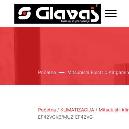
Početna
Mitsubishi Electric Kiriga
Početna
/
KLIMATIZACIJA
/
Mitsubishi kl
EF42VGKB/MUZ-EF42VG