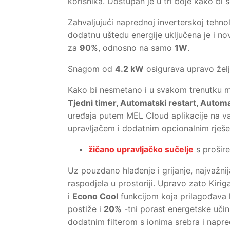
korisnika. Dostupan je u tri boje kako bi s
Zahvaljujući naprednoj inverterskoj tehnol
dodatnu uštedu energije uključena je i n
za
90%
, odnosno na samo
1W
.
Snagom od
4.2 kW
osigurava upravo žel
Kako bi nesmetano i u svakom trenutku mo
Tjedni timer, Automatski restart, Autom
uređaja putem MEL Cloud aplikacije na va
upravljačem i dodatnim opcionalnim rješe
žičano upravljačko sučelje
s prošir
Uz pouzdano hlađenje i grijanje, najvažni
raspodjela u prostoriji. Upravo zato Kiri
i
Econo Cool
funkcijom koja prilagođava k
postiže i
20%
-tni porast energetske učin
dodatnim filterom s ionima srebra i nap