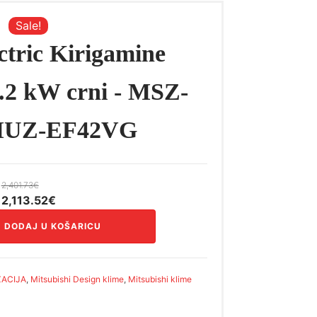
Sale!
ctric Kirigamine
4.2 kW crni - MSZ-
MUZ-EF42VG
2,401.73
€
Izvorna
Trenutna
2,113.52
€
cijena
cijena
DODAJ U KOŠARICU
bila
je:
je:
2,113.52€.
2,401.73€.
ZACIJA
,
Mitsubishi Design klime
,
Mitsubishi klime