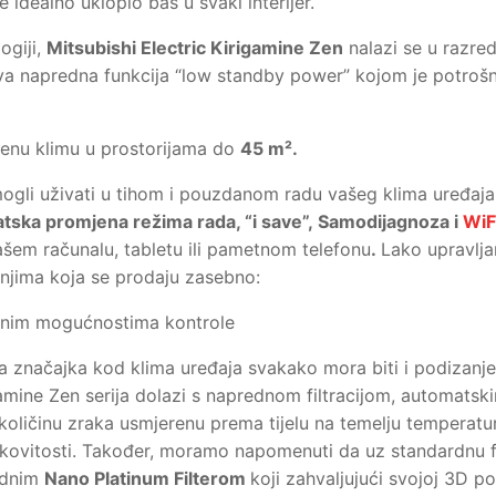
e idealno uklopio baš u svaki interijer.
ogiji,
Mitsubishi Electric Kirigamine Zen
nalazi se u razre
ova napredna funkcija “low standby power” kojom je potrošnj
jenu klimu u prostorijama do
45 m².
gli uživati u tihom i pouzdanom radu vašeg klima uređaja,
atska promjena režima rada, “i save”, Samodijagnoza i
WiF
šem računalu, tabletu ili pametnom telefonu
.
Lako upravlja
njima koja se prodaju zasebno:
enim mogućnostima kontrole
ja značajka kod klima uređaja svakako mora biti i podizanje
gamine Zen serija dolazi s naprednom filtracijom, automats
oličinu zraka usmjerenu prema tijelu na temelju temperatur
kovitosti. Također, moramo napomenuti da uz standardnu fil
rednim
Nano Platinum Filterom
koji zahvaljujući svojoj 3D po