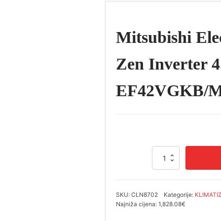
Mitsubishi Ele
Zen Inverter 
EF42VGKB/
Mitsubishi
Electric
Kirigamine
Zen
Inverter
SKU:
CLN8702
Kategorije:
KLIMATI
4.2
Najniža cijena:
1,828.08€
kW
crni