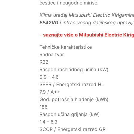
čestice i neugodne mirise.
Klima uređaj Mitsubishi Electric Kirigami
EF42VG
i infracrvenog daljinskog upravlj
- saznajte više o Mitsubishi Electric Kiri
Tehničke karakteristike
Radna tvar
R32
Raspon rashladnog učina (kW)
0,9 - 4,6
SEER / Energetski razred HL
7,9 / A++
God. potrošnja hlađenje (kWh)
186
Raspon učina grijanja (kW)
1,4 - 6,3
SCOP / Energetski razred GR