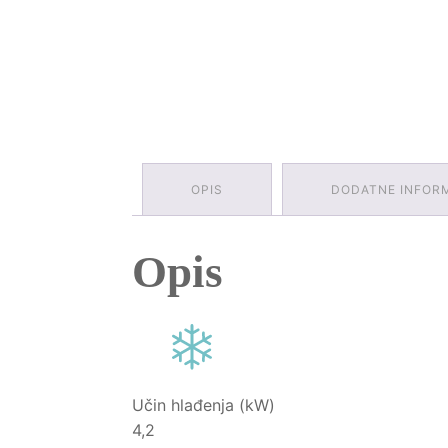
OPIS
DODATNE INFOR
Opis
Učin hlađenja (kW)
4,2