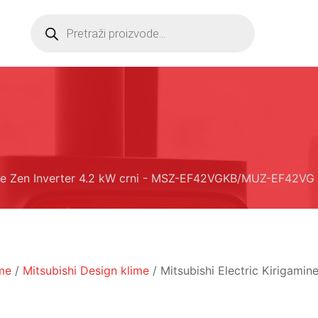
Products
search
mine Zen Inverter 4.2 kW crni - MSZ-EF42VGKB/MUZ-EF42VG
ime
/
Mitsubishi Design klime
/ Mitsubishi Electric Kirigamin