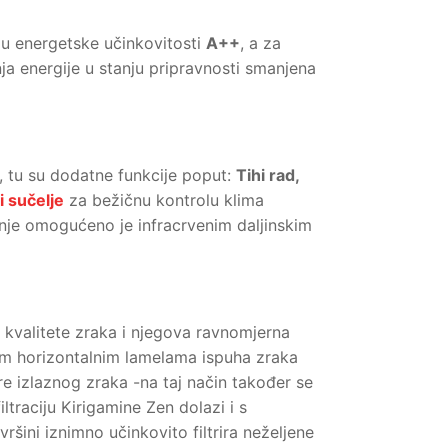
du energetske učinkovitosti
A++
, a za
a energije u stanju pripravnosti smanjena
 tu su dodatne funkcije poput:
Tihi rad,
i sučelje
za bežičnu kontrolu klima
nje omogućeno je infracrvenim daljinskim
 kvalitete zraka i njegova ravnomjerna
kim horizontalnim lamelama ispuha zraka
e izlaznog zraka -na taj način također se
traciju Kirigamine Zen dolazi i s
vršini iznimno učinkovito filtrira neželjene