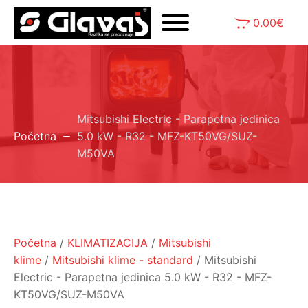
0.00
€
Mitsubishi Electric - Parapetna jedinica
Početna
5.0 kW - R32 - MFZ-KT50VG/SUZ-
M50VA
Početna
/
KLIMATIZACIJA
/
Mitsubishi
klime
/
Mitsubishi klime - standard
/ Mitsubishi
Electric - Parapetna jedinica 5.0 kW - R32 - MFZ-
KT50VG/SUZ-M50VA