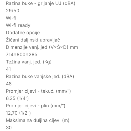
Razina buke - grijanje UJ (dBA)
29/50
Wi-fi
Wi-fi ready
Dodatne opcije
Žičani daljinski upravljač
Dimenzije vanj. jed (V×Š×D) mm
714×800×285
Težina vanj. jed. (Kg)
41
Razina buke vanjske jed. (dBA)
48
Promjer cijevi - tekuć. (mm/")
6,35 (1/4")
Promjer cijevi - plin (mm/")
12,70 (1/2")
Maksimalna duljina cijevi (m)
30