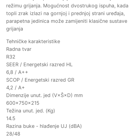
režimu grijanja. Mogućnost dvostrukog ispuha, kada
topli zrak izlazi na gornjoj i prednjoj strani uređaja,
parapetna jedinica može zamijeniti klasične sustave
grijanja
Tehničke karakteristike
Radna tvar
R32
SEER / Energetski razred HL
6,8 / A++
SCOP / Energetski razred GR
4,2 / A+
Dimenzije unut. jed (V×Š×D) mm
600×750×215
Težina unut. jed. (Kg)
14.5
Razina buke - hlađenje UJ (dBA)
28/48