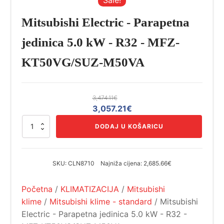
Mitsubishi Electric - Parapetna
jedinica 5.0 kW - R32 - MFZ-
KT50VG/SUZ-M50VA
3,474.11
€
Izvorna
Trenutna
3,057.21
€
cijena
cijena
Mitsubishi
DODAJ U KOŠARICU
bila
je:
Electric
-
je:
3,057.21€.
Parapetna
3,474.11€.
jedinica
SKU:
CLN8710
Najniža cijena:
2,685.66€
5.0
kW
Početna
/
KLIMATIZACIJA
/
Mitsubishi
-
R32
klime
/
Mitsubishi klime - standard
/ Mitsubishi
-
Electric - Parapetna jedinica 5.0 kW - R32 -
MFZ-