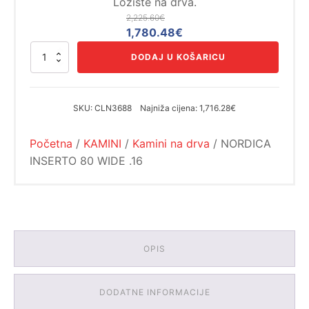
Ložište na drva.
2,225.60
€
Izvorna
Trenutna
1,780.48
€
cijena
cijena
NORDICA
DODAJ U KOŠARICU
bila
je:
INSERTO
80
je:
1,780.48€.
WIDE
2,225.60€.
.16
SKU:
CLN3688
Najniža cijena:
1,716.28€
količina
Početna
/
KAMINI
/
Kamini na drva
/ NORDICA
INSERTO 80 WIDE .16
OPIS
DODATNE INFORMACIJE