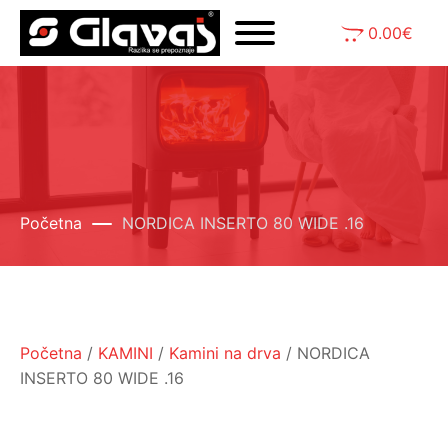
0.00
€
Početna
NORDICA INSERTO 80 WIDE .16
Početna
/
KAMINI
/
Kamini na drva
/ NORDICA
INSERTO 80 WIDE .16