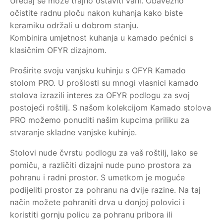
Uređaj se može trajno ostaviti vani. Obavezno
očistite radnu ploču nakon kuhanja kako biste
keramiku održali u dobrom stanju.
Kombinira umjetnost kuhanja u kamado pećnici s
klasičnim OFYR dizajnom.
Proširite svoju vanjsku kuhinju s OFYR Kamado
stolom PRO. U prošlosti su mnogi vlasnici kamado
stolova izrazili interes za OFYR podlogu za svoj
postojeći roštilj. S našom kolekcijom Kamado stolova
PRO možemo ponuditi našim kupcima priliku za
stvaranje skladne vanjske kuhinje.
Stolovi nude čvrstu podlogu za vaš roštilj, lako se
pomiču, a različiti dizajni nude puno prostora za
pohranu i radni prostor. S umetkom je moguće
podijeliti prostor za pohranu na dvije razine. Na taj
način možete pohraniti drva u donjoj polovici i
koristiti gornju policu za pohranu pribora ili