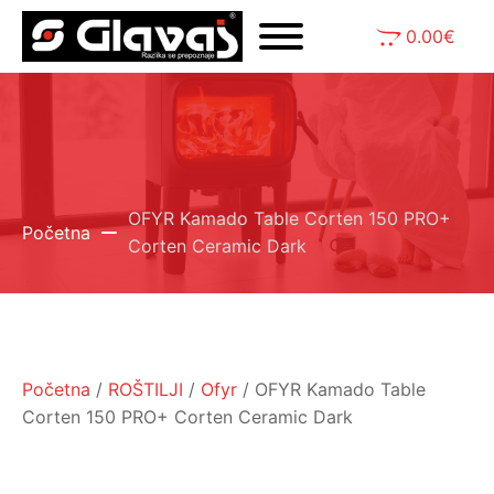
0.00
€
OFYR Kamado Table Corten 150 PRO+
Početna
Corten Ceramic Dark
Početna
/
ROŠTILJI
/
Ofyr
/ OFYR Kamado Table
Corten 150 PRO+ Corten Ceramic Dark