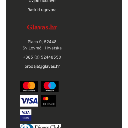
Uvjeti dostave
Raskid ugovora
Glavas.hr
Placa 9, 52448
Sv.Lovreč. Hrvatska
+385 (0) 52448550
prodaja@glavas.hr