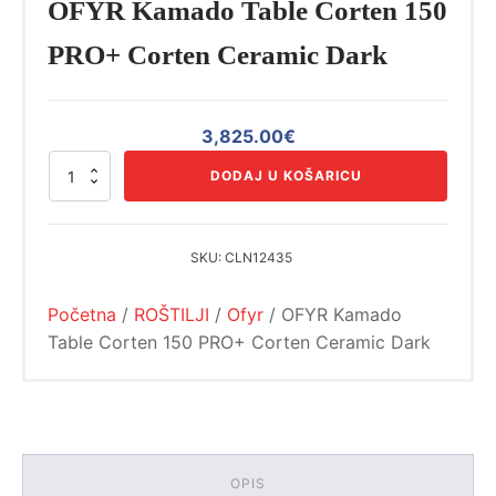
OFYR Kamado Table Corten 150
PRO+ Corten Ceramic Dark
3,825.00
€
OFYR
DODAJ U KOŠARICU
Kamado
Table
Corten
150
SKU:
CLN12435
PRO+
Corten
Početna
/
ROŠTILJI
/
Ofyr
/ OFYR Kamado
Ceramic
Dark
Table Corten 150 PRO+ Corten Ceramic Dark
količina
OPIS