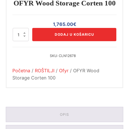
OFYR Wood Storage Corten 100
1,765.00
€
OFYR
DODAJ U KOŠARICU
Wood
Storage
Corten
100
SKU:
CLN12678
količina
Početna
/
ROŠTILJI
/
Ofyr
/ OFYR Wood
Storage Corten 100
OPIS