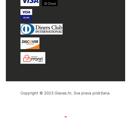
Copyright © 2023 Glavas.hr, Sva prava pridržana.
by Hyperion WordPress Hosting
Uvjeti poslovanja
Politika privatnosti