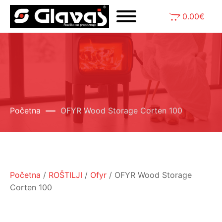
0.00
€
Početna
OFYR Wood Storage Corten 100
Početna
/
ROŠTILJI
/
Ofyr
/ OFYR Wood Storage
Corten 100