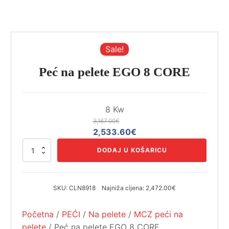
Sale!
Peć na pelete EGO 8 CORE
8 Kw
3,167.00
€
Izvorna
Trenutna
2,533.60
€
cijena
cijena
Peć
DODAJ U KOŠARICU
bila
je:
na
pelete
je:
2,533.60€.
EGO
3,167.00€.
8
SKU:
CLN8918
Najniža cijena:
2,472.00€
CORE
količina
Početna
/
PEĆI
/
Na pelete
/
MCZ peći na
pelete
/ Peć na pelete EGO 8 CORE