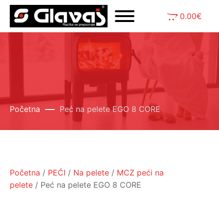
0.00
€
Početna
Peć na pelete EGO 8 CORE
Početna
/
PEĆI
/
Na pelete
/
MCZ peći na
pelete
/ Peć na pelete EGO 8 CORE