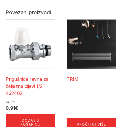
Povezani proizvodi
Prigušnica ravna za
TRIM
željezne cijevi 1/2"
432402
14.15
€
Izvorna
Trenutna
9.91
€
cijena
cijena
DODAJ U
bila
je:
KOŠARICU
PROČITAJ VIŠE