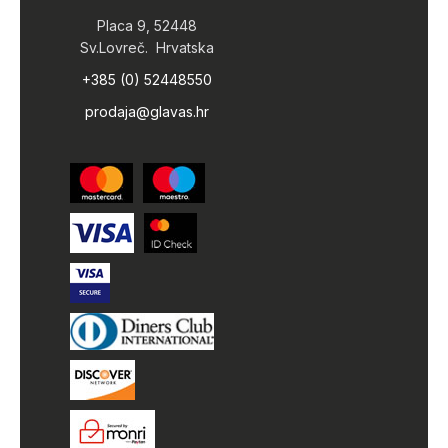
Placa 9, 52448
Sv.Lovreč. Hrvatska
+385 (0) 52448550
prodaja@glavas.hr