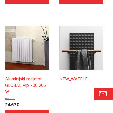
je:
9.91€.
14.15€.
Aluminijski radijator -
NEW_WAFFLE
GLOBAL Vip 700 205
W
29.03
€
Izvorna
Trenutna
24.67
€
cijena
cijena