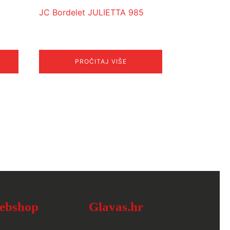
JC Bordelet JULIETTA 985
PROČITAJ VIŠE
ebshop
Glavas.hr