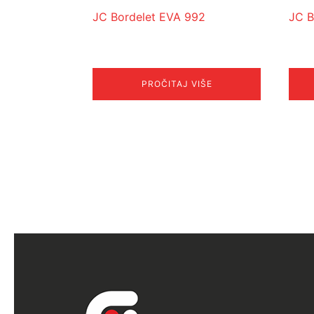
JC Bordelet EVA 992
JC B
PROČITAJ VIŠE