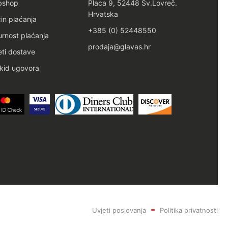
bshop
Placa 9, 52448 Sv.Lovreč.
Hrvatska
in plaćanja
+385 (0) 52448550
urnost plaćanja
prodaja@glavas.hr
eti dostave
kid ugovora
Uvjeti poslovanja
Politika privatnosti