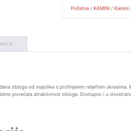
Početna
/
KAMINI
/
Kamini 
MACIJE
na obloga od majolike s profinjenim reljefnim ukrasima. Mo
odatno povećala atraktivnost obloge. Dostupno i u dvostrano