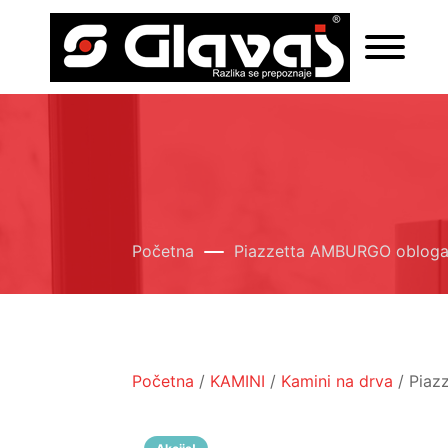
Početna
Piazzetta AMBURGO oblog
Početna
/
KAMINI
/
Kamini na drva
/ Piaz