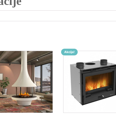
cije
Akcija!