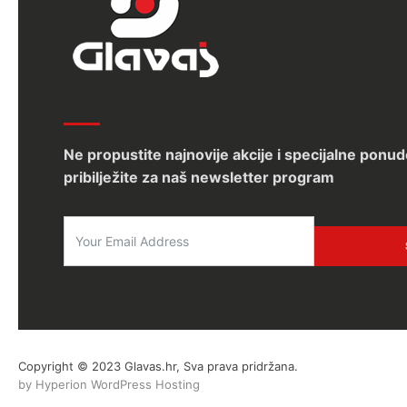
Ne propustite najnovije akcije i specijalne ponud
pribilježite za naš newsletter program
Copyright © 2023 Glavas.hr, Sva prava pridržana.
by Hyperion WordPress Hosting