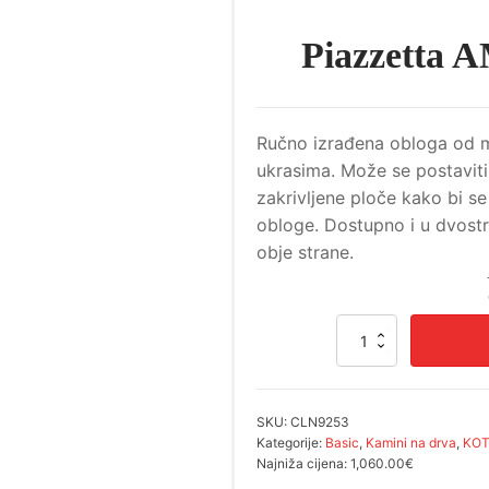
Piazzetta
Ručno izrađena obloga od ma
ukrasima. Može se postaviti 
zakrivljene ploče kako bi s
obloge. Dostupno i u dvostr
obje strane.
Piazzetta
AMBURGO
obloga
količina
SKU:
CLN9253
Kategorije:
Basic
,
Kamini na drva
,
KOT
Najniža cijena:
1,060.00€