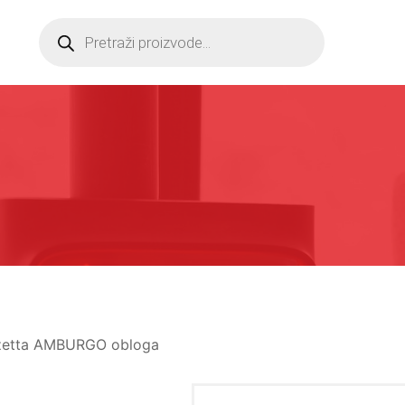
Products
search
a
zetta AMBURGO obloga