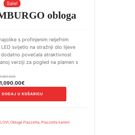
Sale!
 AMBURGO obloga
jolike s profinjenim reljefnim
LED svijetlo na stražnji dio lijeve
e dodatno povećala atraktivnost
anoj verziji za pogled na plamen s
1,362.50
€
Izvorna
Trenutna
1,090.00
€
cijena
cijena
DODAJ U KOŠARICU
bila
je:
je:
1,090.00€.
1,362.50€.
LOVI
,
Obloge Piazzetta
,
Piazzetta kamini