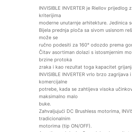
INVISIBLE INVERTER je Riellov prijedlog 
kriterijima
moderne unutarnje arhitekture. Jedinica s
Bijela prednja ploča sa sivom usisnom reš
može se
ručno podesiti za 160° odozdo prema gore
Čitav asortiman dolazi s istosmjernim mo
brzine protoka
zraka i kao rezultat toga kapacitet grijanj
INVISIBLE INVERTER vrlo brzo zagrijava 
komercijalne
potrebe, kada se zahtijeva visoka učinko
maksimalno malo
buke.
Zahvaljujući DC Brushless motorima, INVI
tradicionalnim
motorima (tip ON/OFF).