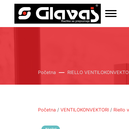
Početna
RIELLO VENTILOKONVEKTOR
Početna
/
VENTILOKONVEKTORI
/
Riello 