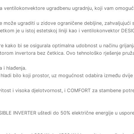
za ventilokonvektore ugradbenu ugradnju, koji vam omoguću
e može ugraditi u zidove ograničene debljine, zahvaljujući 
etkom je u istoj estetskoj liniji kao i ventilokonvektor DES
 kako bi se osigurala optimalna udobnost u načinu grijanja
torom invertora bez četkica. Ovo tehnološko rješenje pruž
a i hlađenja.
i hladi bilo koji prostor, uz mogućnost odabira između dv
vitost i visoka djelotvornost, i COMFORT za stambene potre
SIBLE INVERTER uštedi do 50% električne energije u uspore