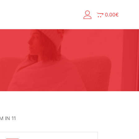
0.00
€
 IN 11