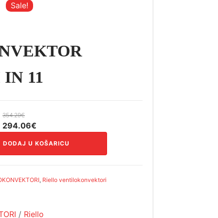
Sale!
ONVEKTOR
IN 11
354.29
€
Izvorna
Trenutna
294.06
€
cijena
cijena
DODAJ U KOŠARICU
bila
je:
je:
294.06€.
354.29€.
OKONVEKTORI
,
Riello ventilokonvektori
TORI
/
Riello