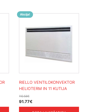
Akcija!
OR
RIELLO VENTILOKONVEKTOR
HELIOTERM IN 11 KUTIJA
110.56
€
Izvorna
Trenutna
91.77
€
cijena
cijena