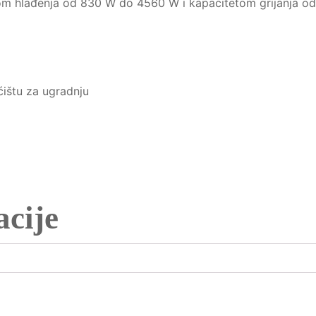
tom hlađenja od 830 W do 4560 W i kapacitetom grijanja 
ćištu za ugradnju
cije