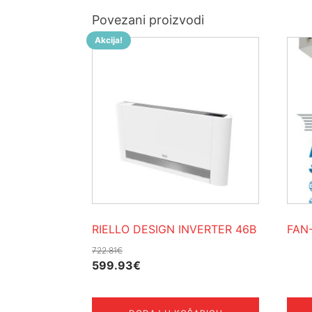
Povezani proizvodi
Akcija!
RIELLO DESIGN INVERTER 46B
FAN
722.81
€
Izvorna
Trenutna
599.93
€
cijena
cijena
bila
je: