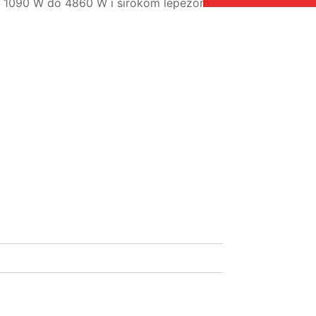
od 1090 W do 4860 W i širokom lepezom