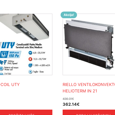
Akcija!
-COIL UTY
RIELLO VENTILOKONVEKT
HELIOTERM IN 21
436.31
€
Izvorna
Trenutna
362.14
€
cijena
cijena