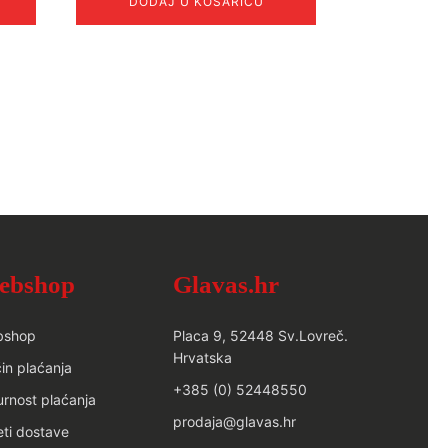
DODAJ U KOŠARICU
bila
je:
je:
91.77€.
110.56€.
ebshop
Glavas.hr
bshop
Placa 9, 52448 Sv.Lovreč.
Hrvatska
in plaćanja
+385 (0) 52448550
urnost plaćanja
prodaja@glavas.hr
eti dostave