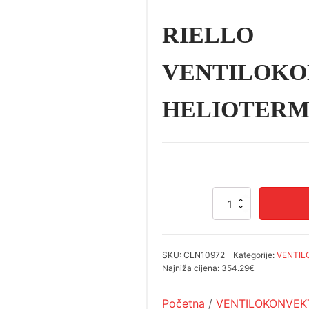
RIELLO
VENTILOK
HELIOTERM 
RIELLO
VENTILOKONVEKTOR
HELIOTERM
IN
11
SKU:
CLN10972
Kategorije:
VENTIL
količina
Najniža cijena:
354.29€
Početna
/
VENTILOKONVEK