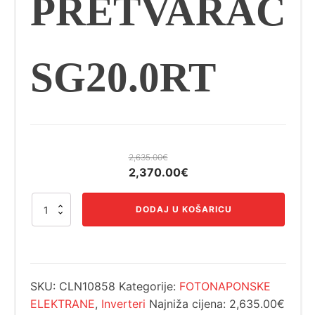
PRETVARAČ
SG20.0RT
2,635.00
€
Izvorna
Trenutna
2,370.00
€
cijena
cijena
SUNGROW
bila
je:
DODAJ U KOŠARICU
20.0KW
je:
2,370.00€.
TROFAZNI
2,635.00€.
PRETVARAČ
SG20.0RT
količina
SKU:
CLN10858
Kategorije:
FOTONAPONSKE
ELEKTRANE
,
Inverteri
Najniža cijena:
2,635.00€