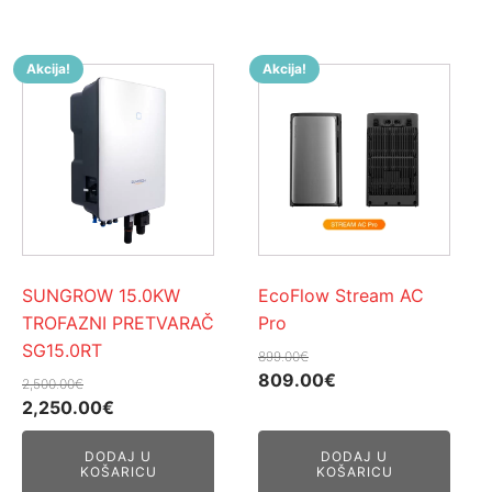
Akcija!
Akcija!
SUNGROW 15.0KW
EcoFlow Stream AC
TROFAZNI PRETVARAČ
Pro
SG15.0RT
899.00
€
Izvorna
Trenutna
809.00
€
2,500.00
€
Izvorna
Trenutna
cijena
cijena
2,250.00
€
cijena
cijena
bila
je:
DODAJ U
DODAJ U
bila
je:
je:
809.00€.
KOŠARICU
KOŠARICU
je:
2,250.00€.
899.00€.