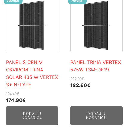
Akcija!
Akcija!
PANEL S CRNIM
PANEL TRINA VERTEX
OKVIROM TRINA
575W TSM-DE19
SOLAR 435 W VERTEX
202.90
€
S+ N-TYPE
Izvorna
Trenutna
182.60
€
cijena
cijena
194.40
€
Izvorna
Trenutna
bila
je:
174.90
€
cijena
cijena
je:
182.60€.
DODAJ U
DODAJ U
bila
je:
202.90€.
KOŠARICU
KOŠARICU
je:
174.90€.
194.40€.