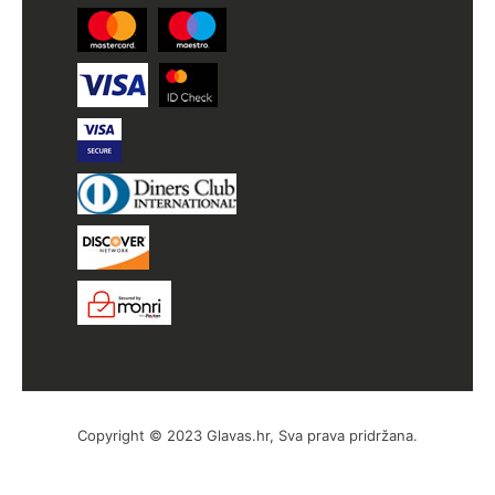
Copyright © 2023 Glavas.hr, Sva prava pridržana.
by Hyperion WordPress Hosting