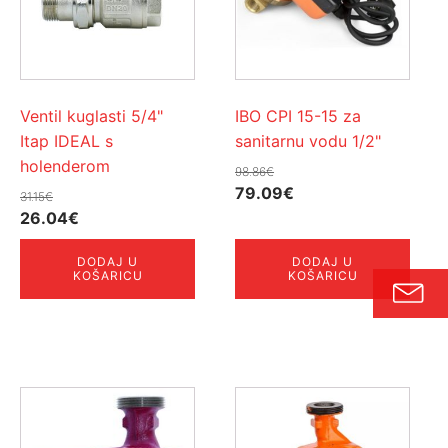
Ventil kuglasti 5/4"
IBO CPI 15-15 za
Itap IDEAL s
sanitarnu vodu 1/2"
holenderom
98.86
€
Izvorna
Trenutna
79.09
€
31.15
€
Izvorna
Trenutna
cijena
cijena
26.04
€
cijena
cijena
bila
je:
DODAJ U
DODAJ U
bila
je:
je:
79.09€.
KOŠARICU
KOŠARICU
je:
26.04€.
98.86€.
31.15€.