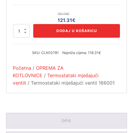
161.74
€
Izvorna
Trenutna
121.31
€
cijena
cijena
Termostatski
DODAJ U KOŠARICU
bila
je:
miješajući
ventil
je:
121.31€.
166001
161.74€.
količina
SKU:
CLN10781
Najniža cijena:
118.31€
Početna
/
OPREMA ZA
KOTLOVNICE
/
Termostatski mješajući
ventili
/ Termostatski miješajući ventil 166001
OPIS