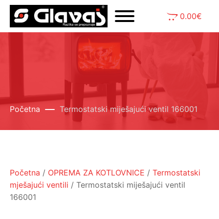
0.00
€
Početna
Termostatski miješajući ventil 166001
Početna
/
OPREMA ZA KOTLOVNICE
/
Termostatski
mješajući ventili
/ Termostatski miješajući ventil
166001