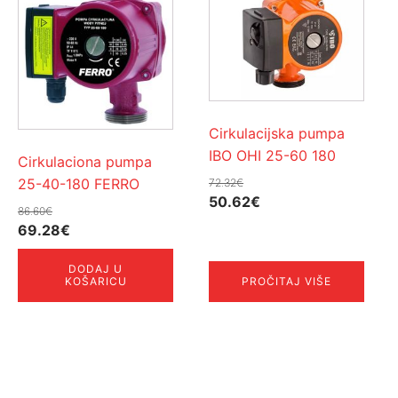
Cirkulacijska pumpa
IBO OHI 25-60 180
Cirkulaciona pumpa
25-40-180 FERRO
72.32
€
Izvorna
Trenutna
50.62
€
86.60
€
cijena
cijena
Izvorna
Trenutna
69.28
€
bila
je:
cijena
cijena
je:
50.62€.
DODAJ U
bila
je:
KOŠARICU
PROČITAJ VIŠE
72.32€.
je:
69.28€.
86.60€.