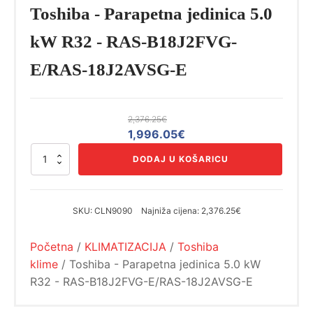
Toshiba - Parapetna jedinica 5.0
kW R32 - RAS-B18J2FVG-
E/RAS-18J2AVSG-E
2,376.25
€
Izvorna
Trenutna
1,996.05
€
cijena
cijena
Toshiba
DODAJ U KOŠARICU
bila
je:
-
Parapetna
je:
1,996.05€.
jedinica
2,376.25€.
5.0
SKU:
CLN9090
Najniža cijena:
2,376.25€
kW
R32
Početna
/
KLIMATIZACIJA
/
Toshiba
-
RAS-
klime
/ Toshiba - Parapetna jedinica 5.0 kW
B18J2FVG-
R32 - RAS-B18J2FVG-E/RAS-18J2AVSG-E
E/RAS-
18J2AVSG-