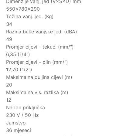
Dimenzije vanj. jed (V×Š×D) mm
550×780×290
Težina vanj. jed. (Kg)
34
Razina buke vanjske jed. (dBA)
49
Promjer cijevi - tekuć. (mm/")
6,35 (1/4")
Promjer cijevi - plin (mm/")
12,70 (1/2")
Maksimalna duljina cijevi (m)
20
Maksimalna vis. razlika (m)
12
Napon priključka
230 V / 50 Hz
Jamstvo
36 mjeseci