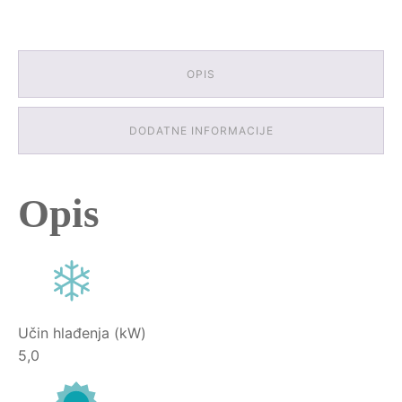
E
količina
OPIS
DODATNE INFORMACIJE
Opis
Učin hlađenja (kW)
5,0