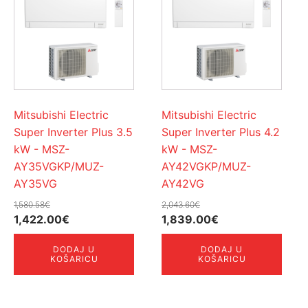
Mitsubishi Electric
Mitsubishi Electric
Super Inverter Plus 3.5
Super Inverter Plus 4.2
kW - MSZ-
kW - MSZ-
AY35VGKP/MUZ-
AY42VGKP/MUZ-
AY35VG
AY42VG
1,580.58
€
2,043.60
€
Izvorna
Trenutna
Izvorna
Trenutna
1,422.00
€
1,839.00
€
cijena
cijena
cijena
cijena
DODAJ U
DODAJ U
bila
je:
bila
je:
KOŠARICU
KOŠARICU
je:
1,422.00€.
je:
1,839.00€.
1,580.58€.
2,043.60€.