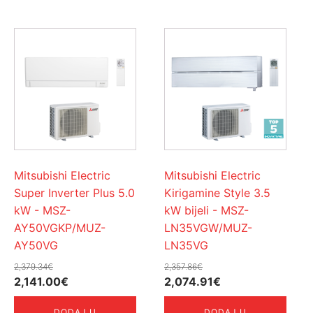
Mitsubishi Electric
Mitsubishi Electric
Super Inverter Plus 5.0
Kirigamine Style 3.5
kW - MSZ-
kW bijeli - MSZ-
AY50VGKP/MUZ-
LN35VGW/MUZ-
AY50VG
LN35VG
2,379.34
€
2,357.86
€
Izvorna
Trenutna
Izvorna
Trenutna
2,141.00
€
2,074.91
€
cijena
cijena
cijena
cijena
DODAJ U
DODAJ U