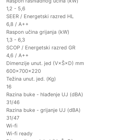
Raspon rashladnog učina (kW)
1,2 - 5,6
SEER / Energetski razred HL
6,8 / A++
Raspon učina grijanja (kW)
1,3 - 6,3
SCOP / Energetski razred GR
4,6 / A++
Dimenzije unut. jed (V×Š×D) mm
600×700×220
Težina unut. jed. (Kg)
16
Razina buke - hlađenje UJ (dBA)
31/46
Razina buke - grijanje UJ (dBA)
31/47
Wi-fi
Wi-fi ready