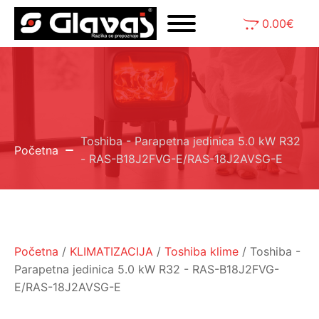
0.00
€
Toshiba - Parapetna jedinica 5.0 kW R32
Početna
- RAS-B18J2FVG-E/RAS-18J2AVSG-E
Početna
/
KLIMATIZACIJA
/
Toshiba klime
/ Toshiba -
Parapetna jedinica 5.0 kW R32 - RAS-B18J2FVG-
E/RAS-18J2AVSG-E