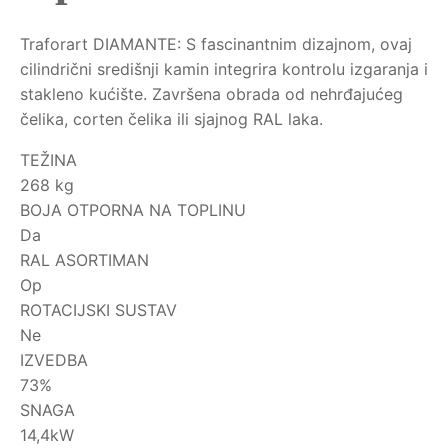
Traforart DIAMANTE: S fascinantnim dizajnom, ovaj
cilindrični središnji kamin integrira kontrolu izgaranja i
stakleno kućište. Završena obrada od nehrđajućeg
čelika, corten čelika ili sjajnog RAL laka.
TEŽINA
268 kg
BOJA OTPORNA NA TOPLINU
Da
RAL ASORTIMAN
Op
ROTACIJSKI SUSTAV
Ne
IZVEDBA
73%
SNAGA
14,4kW