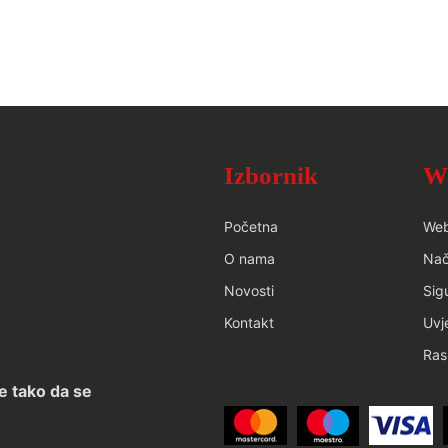
Izbornik
W
Početna
We
O nama
Nač
Novosti
Sig
Kontakt
Uvj
Ras
e tako da se