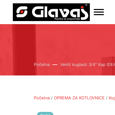
Početna
Ventil kuglasti 3/4" Itap ID
Početna
/
OPREMA ZA KOTLOVNICE
/
Kug