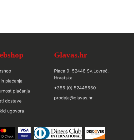
ebshop
Glavas.hr
bshop
Placa 9, 52448 Sv.Lovreč.
Hrvatska
in plaćanja
+385 (0) 52448550
urnost plaćanja
prodaja@glavas.hr
eti dostave
kid ugovora