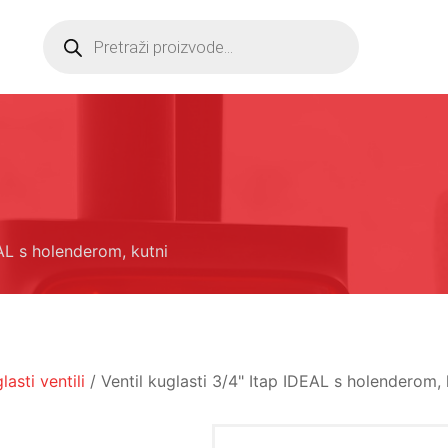
Products
search
EAL s holenderom, kutni
lasti ventili
/ Ventil kuglasti 3/4" Itap IDEAL s holenderom, 