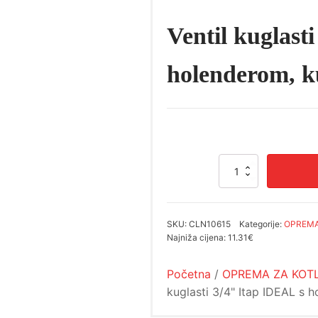
Ventil kuglast
holenderom, k
Ventil
kuglasti
3/4"
Itap
IDEAL
SKU:
CLN10615
Kategorije:
OPREMA
s
Najniža cijena:
11.31€
holenderom,
kutni
Početna
/
OPREMA ZA KOT
količina
kuglasti 3/4" Itap IDEAL s 