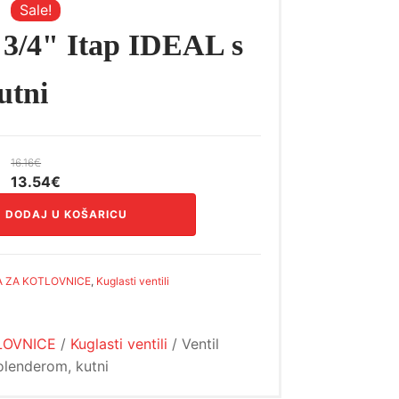
Sale!
i 3/4" Itap IDEAL s
utni
16.16
€
Izvorna
Trenutna
13.54
€
cijena
cijena
DODAJ U KOŠARICU
bila
je:
je:
13.54€.
16.16€.
 ZA KOTLOVNICE
,
Kuglasti ventili
LOVNICE
/
Kuglasti ventili
/ Ventil
holenderom, kutni