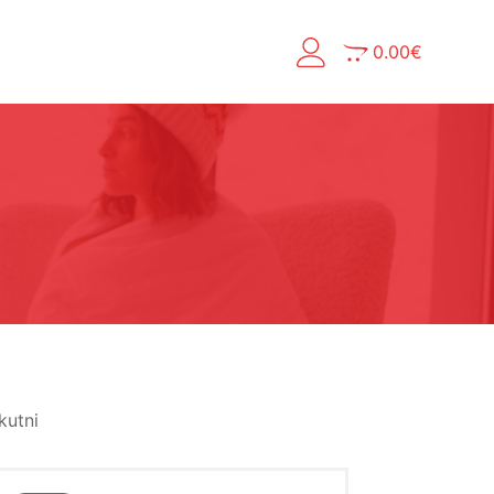
0.00
€
kutni