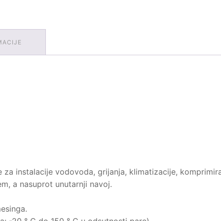
MACIJE
e za instalacije vodovoda, grijanja, klimatizacije, komprim
em, a nasuprot unutarnji navoj.
mesinga.