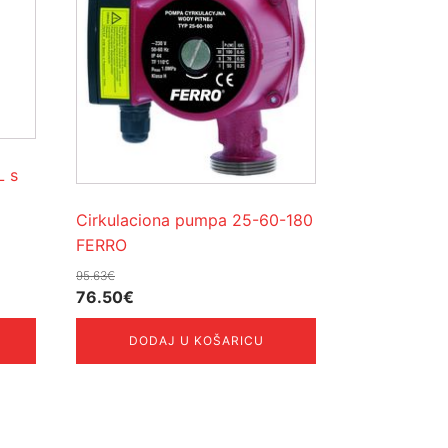
L s
Cirkulaciona pumpa 25-60-180
FERRO
95.63
€
Izvorna
Trenutna
76.50
€
cijena
cijena
DODAJ U KOŠARICU
bila
je:
je:
76.50€.
95.63€.