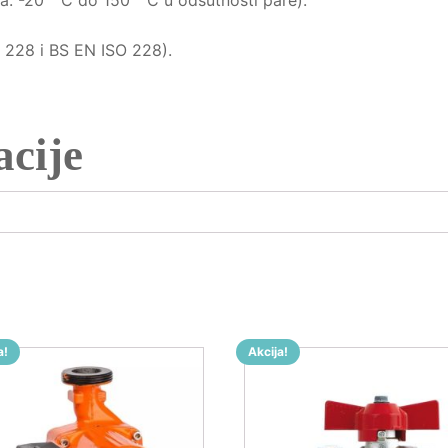
: -20 ° C do 150 ° C u odsutnosti pare).
O 228 i BS EN ISO 228).
cije
a!
Akcija!