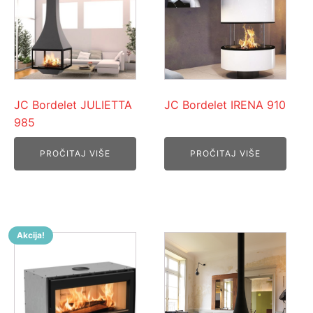
JC Bordelet JULIETTA
JC Bordelet IRENA 910
985
PROČITAJ VIŠE
PROČITAJ VIŠE
Akcija!