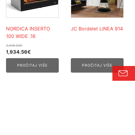
NORDICA INSERTO
JC Bordelet LINEA 914
100 WIDE .16
2,418.20
€
Izvorna
Trenutna
1,934.56
€
cijena
cijena
PROČITAJ VIŠE
PROČITAJ VIŠE
bila
je:
je:
1,934.56€.
2,418.20€.