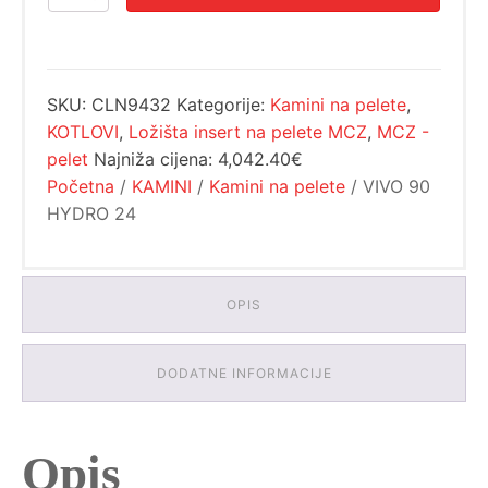
je:
4,309.60€.
HYDRO
5,387.00€.
24
količina
SKU:
CLN9432
Kategorije:
Kamini na pelete
,
KOTLOVI
,
Ložišta insert na pelete MCZ
,
MCZ -
pelet
Najniža cijena:
4,042.40€
Početna
/
KAMINI
/
Kamini na pelete
/ VIVO 90
HYDRO 24
OPIS
DODATNE INFORMACIJE
Opis