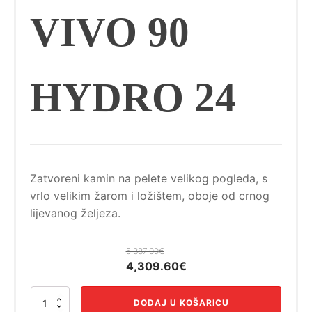
VIVO 90
HYDRO 24
Zatvoreni kamin na pelete velikog pogleda, s
vrlo velikim žarom i ložištem, oboje od crnog
lijevanog željeza.
5,387.00
€
Izvorna
Trenutna
4,309.60
€
cijena
cijena
VIVO
bila
je:
DODAJ U KOŠARICU
90