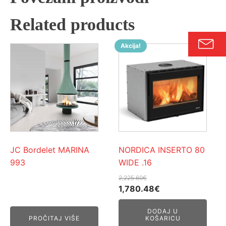
Related products
Akcija!
JC Bordelet MARINA
NORDICA INSERTO 80
993
WIDE .16
2,225.60
€
Izvorna
Trenutna
1,780.48
€
cijena
cijena
DODAJ U
bila
je:
PROČITAJ VIŠE
KOŠARICU
je:
1,780.48€.