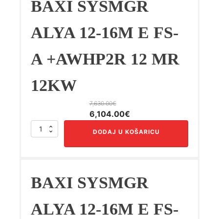
BAXI SYSMGR
monoblok
8
KW
ALYA 12-16M E FS-
količina
A +AWHP2R 12 MR
12KW
7,630.00
€
Izvorna
Trenutna
6,104.00
€
cijena
cijena
BAXI
DODAJ U KOŠARICU
bila
je:
SYSMGR
ALYA
je:
6,104.00€.
12-
7,630.00€.
16M
E
BAXI SYSMGR
FS-
A
+AWHP2R
ALYA 12-16M E FS-
12