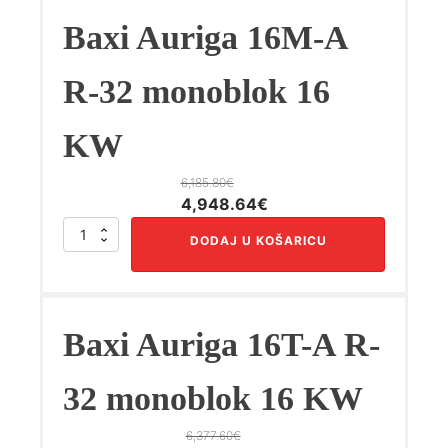
R-
32
Baxi Auriga 16M-A
monoblok
12
KW
R-32 monoblok 16
količina
KW
6,185.80
€
Izvorna
Trenutna
4,948.64
€
cijena
cijena
Baxi
DODAJ U KOŠARICU
bila
je:
Auriga
16M-
je:
4,948.64€.
A
6,185.80€.
R-
32
Baxi Auriga 16T-A R-
monoblok
16
KW
32 monoblok 16 KW
količina
6,377.60
€