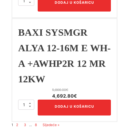
BAXI
DODAJ U KOŠARICU
bila
je:
SYSMGR
ALYA
je:
6,478.40€.
12-
8,098.00€.
16M
E
BAXI SYSMGR
FS-
A
+AWHP2R
ALYA 12-16M E WH-
16
TR
A +AWHP2R 12 MR
16KW
količina
12KW
5,866.00
€
Izvorna
Trenutna
4,692.80
€
cijena
cijena
BAXI
DODAJ U KOŠARICU
bila
je:
SYSMGR
ALYA
je:
4,692.80€.
12-
5,866.00€.
1
2
3
…
8
Sljedeće »
16M