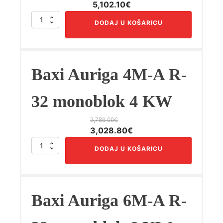
Izvorna
Trenutna
5,102.10
€
cijena
cijena
Baxi
DODAJ U KOŠARICU
bila
je:
Auriga
16T-
je:
5,102.10€.
A
6,377.60€.
R-
32
Baxi Auriga 4M-A R-
monoblok
16
KW
32 monoblok 4 KW
količina
3,786.00
€
Izvorna
Trenutna
3,028.80
€
cijena
cijena
Baxi
DODAJ U KOŠARICU
bila
je:
Auriga
4M-
je:
3,028.80€.
A
3,786.00€.
R-
32
Baxi Auriga 6M-A R-
monoblok
4
KW