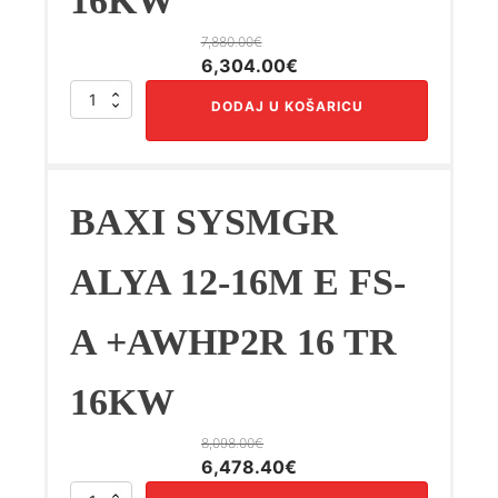
16KW
7,880.00
€
Izvorna
Trenutna
6,304.00
€
cijena
cijena
BAXI
DODAJ U KOŠARICU
bila
je:
SYSMGR
ALYA
je:
6,304.00€.
12-
7,880.00€.
16M
E
BAXI SYSMGR
FS-
A
+AWHP2R
ALYA 12-16M E FS-
16
MR
A +AWHP2R 16 TR
16KW
količina
16KW
8,098.00
€
Izvorna
Trenutna
6,478.40
€
cijena
cijena