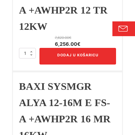
MR
A +AWHP2R 12 TR
12KW
količina
12KW
7,820.00
€
Izvorna
Trenutna
6,256.00
€
cijena
cijena
BAXI
DODAJ U KOŠARICU
bila
je:
SYSMGR
ALYA
je:
6,256.00€.
12-
7,820.00€.
16M
E
BAXI SYSMGR
FS-
A
+AWHP2R
ALYA 12-16M E FS-
12
TR
A +AWHP2R 16 MR
12KW
količina