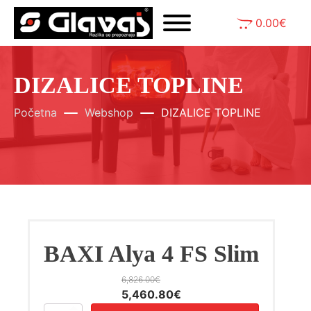
0.00
€
DIZALICE TOPLINE
Početna
Webshop
DIZALICE TOPLINE
BAXI Alya 4 FS Slim
6,826.00
€
Izvorna
Trenutna
5,460.80
€