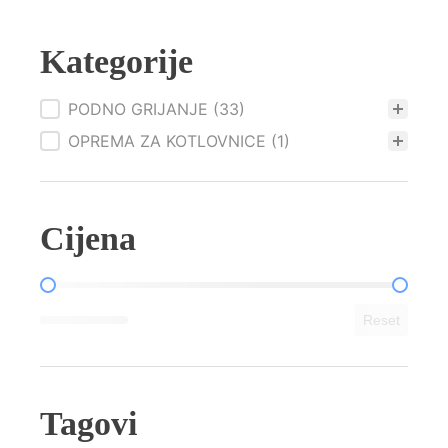
E
WH-
A
Kategorije
+AWHP2R
12
MR
PODNO GRIJANJE
(33)
12KW
OPREMA ZA KOTLOVNICE
(1)
količina
Cijena
price
Reset
Tagovi