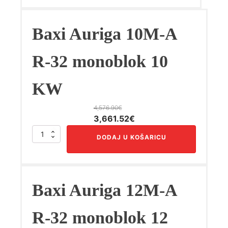
je:
6,614.40€.
FS
8,268.00€.
Slim
količina
Baxi Auriga 10M-A
R-32 monoblok 10
KW
4,576.90
€
Izvorna
Trenutna
3,661.52
€
cijena
cijena
Baxi
DODAJ U KOŠARICU
bila
je:
Auriga
10M-
je:
3,661.52€.
A
4,576.90€.
R-
32
Baxi Auriga 12M-A
monoblok
10
KW
R-32 monoblok 12
količina