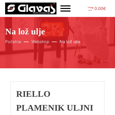
0.00
€
Na lož ulje
Početna
Webshop
Na lož ulje
RIELLO
PLAMENIK ULJNI