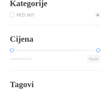
60
Kategorije
kW
količina
PEĆI
(67)
Cijena
price
Reset
Tagovi