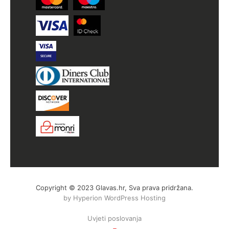
Copyright © 2023 Glavas.hr, Sva prava pridržana.
by Hyperion WordPress Hosting
Uvjeti poslovanja