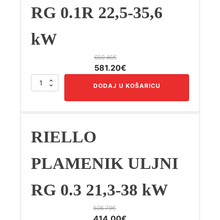
RG 0.1R 22,5-35,6
kW
650.46
€
Izvorna
Trenutna
581.20
€
cijena
cijena
RIELLO
DODAJ U KOŠARICU
bila
je:
PLAMENIK
ULJNI
je:
581.20€.
RG
650.46€.
0.1R
22,5-
RIELLO
35,6
kW
količina
PLAMENIK ULJNI
RG 0.3 21,3-38 kW
506.79
€
Izvorna
Trenutna
414.00
€