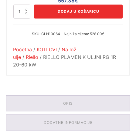
Izvorna
Trenutna
557.38
€
cijena
cijena
RIELLO
DODAJ U KOŠARICU
bila
je:
PLAMENIK
ULJNI
je:
557.38€.
RG
639.04€.
1R
SKU:
CLN10064
Najniža cijena:
528.00€
20-
60
Početna
/
KOTLOVI
/
Na lož
kW
količina
ulje
/
Riello
/ RIELLO PLAMENIK ULJNI RG 1R
20-60 kW
OPIS
DODATNE INFORMACIJE