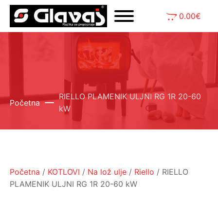
0.00
€
RIELLO PLAMENIK ULJNI RG 1R 20-60
Početna
kW
Početna
/
KOTLOVI
/
Na lož ulje
/
Riello
/ RIELLO
PLAMENIK ULJNI RG 1R 20-60 kW